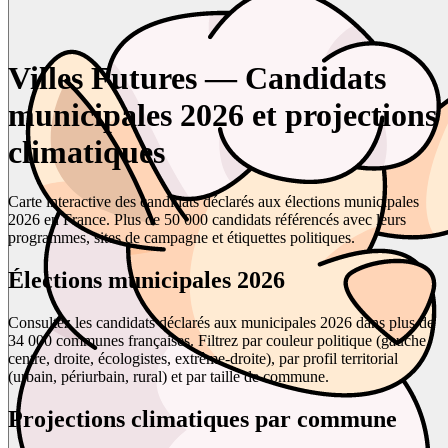
Villes Futures — Candidats
municipales 2026 et projections
climatiques
Carte interactive des candidats déclarés aux élections municipales
2026 en France. Plus de 50 000 candidats référencés avec leurs
programmes, sites de campagne et étiquettes politiques.
Élections municipales 2026
Consultez les candidats déclarés aux municipales 2026 dans plus de
34 000 communes françaises. Filtrez par couleur politique (gauche,
centre, droite, écologistes, extrême-droite), par profil territorial
(urbain, périurbain, rural) et par taille de commune.
Projections climatiques par commune