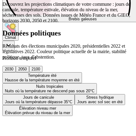
Découvrez les projections climatiques de votre commune : jours de
canicule, température estivale, élévation du niveau de la mer,
sécheresses des sols. Données issues de Météo France et du GIEC,
Brebis galeuses
horizons 2030, 2050 et 2100.
Données politiques
Climat
Résultats des élections municipales 2020, présidentielles 2022 et
législatives 2022. Couleur politique actuelle de la mairie, stabilité
politique, taux d'abstention.
Horizon temporel
2030
2050
2100
Température été
Hausse de la température moyenne en été
Nuits tropicales
Nuits où la température ne descend pas sous 20°C
Jours de canicule
Stress hydrique
Jours où la température dépasse 35°C
Jours avec sol sec en été
Élévation niveau mer
Élévation prévue du niveau de la mer