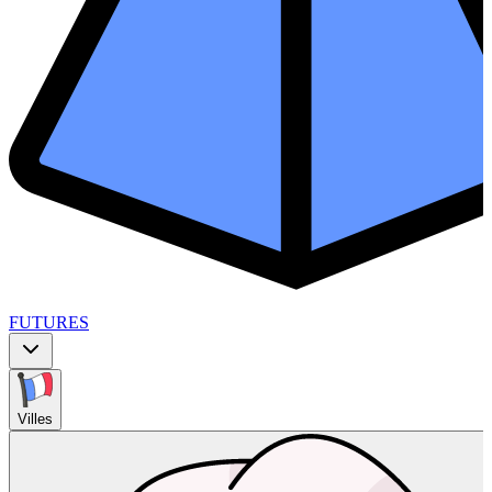
FUTURES
Villes