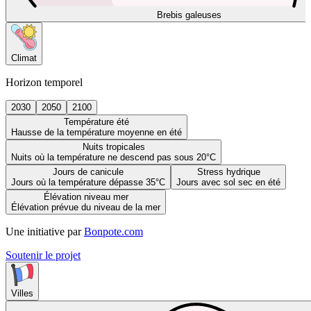
Brebis galeuses
Climat
Horizon temporel
2030
2050
2100
Température été
Hausse de la température moyenne en été
Nuits tropicales
Nuits où la température ne descend pas sous 20°C
Jours de canicule
Stress hydrique
Jours où la température dépasse 35°C
Jours avec sol sec en été
Élévation niveau mer
Élévation prévue du niveau de la mer
Une initiative par
Bonpote.com
Soutenir le projet
Villes