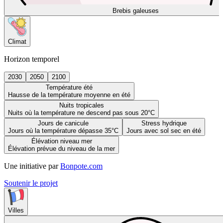
Brebis galeuses
Climat
Horizon temporel
2030
2050
2100
Température été
Hausse de la température moyenne en été
Nuits tropicales
Nuits où la température ne descend pas sous 20°C
Jours de canicule
Stress hydrique
Jours où la température dépasse 35°C
Jours avec sol sec en été
Élévation niveau mer
Élévation prévue du niveau de la mer
Une initiative par
Bonpote.com
Soutenir le projet
Villes