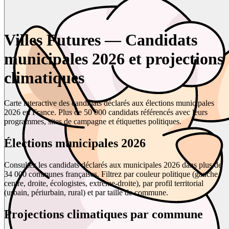
Villes Futures — Candidats
municipales 2026 et projections
climatiques
Carte interactive des candidats déclarés aux élections municipales
2026 en France. Plus de 50 000 candidats référencés avec leurs
programmes, sites de campagne et étiquettes politiques.
Élections municipales 2026
Consultez les candidats déclarés aux municipales 2026 dans plus de
34 000 communes françaises. Filtrez par couleur politique (gauche,
centre, droite, écologistes, extrême-droite), par profil territorial
(urbain, périurbain, rural) et par taille de commune.
Projections climatiques par commune