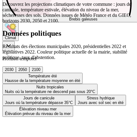
Découvrez les projections climatiques de votre commune : jours de
canicule, température estivale, élévation du niveau de la mer,
sécheresses des sols. Données issues de Météo France et du GIEC,
Brebis galeuses
horizons 2030, 2050 et 2100.
Données politiques
Climat
Résultats des élections municipales 2020, présidentielles 2022 et
législatives 2022. Couleur politique actuelle de la mairie, stabilité
politique, taux d'abstention.
Horizon temporel
2030
2050
2100
Température été
Hausse de la température moyenne en été
Nuits tropicales
Nuits où la température ne descend pas sous 20°C
Jours de canicule
Stress hydrique
Jours où la température dépasse 35°C
Jours avec sol sec en été
Élévation niveau mer
Élévation prévue du niveau de la mer