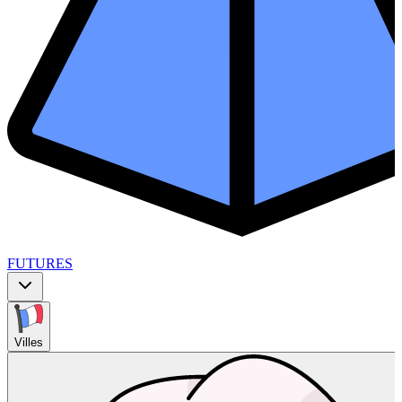
FUTURES
Villes