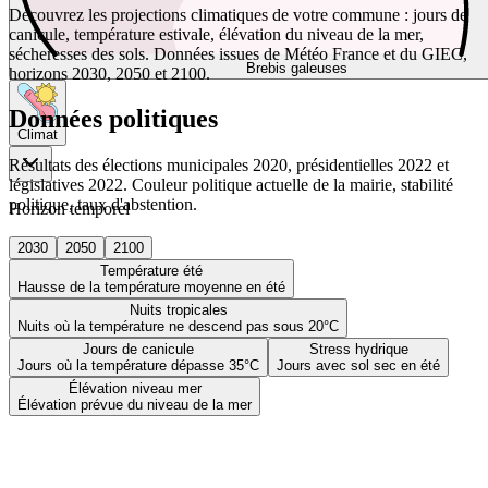
Découvrez les projections climatiques de votre commune : jours de
canicule, température estivale, élévation du niveau de la mer,
sécheresses des sols. Données issues de Météo France et du GIEC,
Brebis galeuses
horizons 2030, 2050 et 2100.
Données politiques
Climat
Résultats des élections municipales 2020, présidentielles 2022 et
législatives 2022. Couleur politique actuelle de la mairie, stabilité
politique, taux d'abstention.
Horizon temporel
2030
2050
2100
Température été
Hausse de la température moyenne en été
Nuits tropicales
Nuits où la température ne descend pas sous 20°C
Jours de canicule
Stress hydrique
Jours où la température dépasse 35°C
Jours avec sol sec en été
Élévation niveau mer
Élévation prévue du niveau de la mer