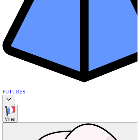
FUTURES
Villes