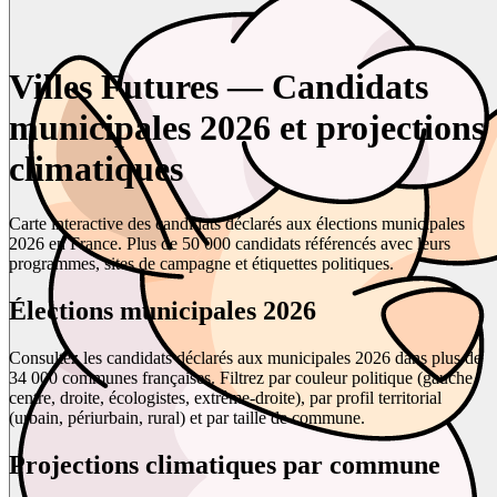
Villes Futures — Candidats
municipales 2026 et projections
climatiques
Carte interactive des candidats déclarés aux élections municipales
2026 en France. Plus de 50 000 candidats référencés avec leurs
programmes, sites de campagne et étiquettes politiques.
Élections municipales 2026
Consultez les candidats déclarés aux municipales 2026 dans plus de
34 000 communes françaises. Filtrez par couleur politique (gauche,
centre, droite, écologistes, extrême-droite), par profil territorial
(urbain, périurbain, rural) et par taille de commune.
Projections climatiques par commune