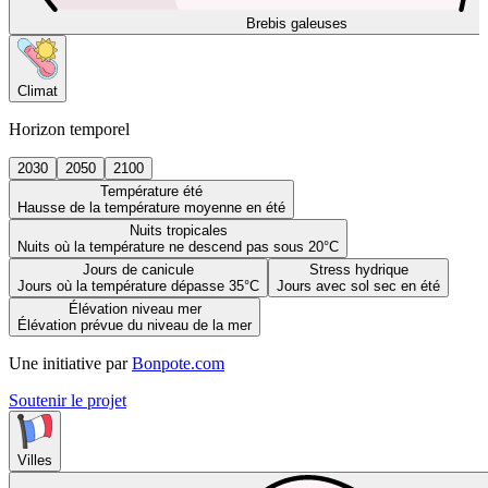
Brebis galeuses
Climat
Horizon temporel
2030
2050
2100
Température été
Hausse de la température moyenne en été
Nuits tropicales
Nuits où la température ne descend pas sous 20°C
Jours de canicule
Stress hydrique
Jours où la température dépasse 35°C
Jours avec sol sec en été
Élévation niveau mer
Élévation prévue du niveau de la mer
Une initiative par
Bonpote.com
Soutenir le projet
Villes