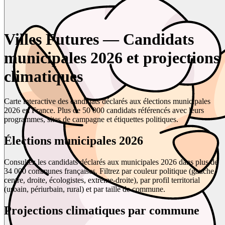
Villes Futures — Candidats
municipales 2026 et projections
climatiques
Carte interactive des candidats déclarés aux élections municipales
2026 en France. Plus de 50 000 candidats référencés avec leurs
programmes, sites de campagne et étiquettes politiques.
Élections municipales 2026
Consultez les candidats déclarés aux municipales 2026 dans plus de
34 000 communes françaises. Filtrez par couleur politique (gauche,
centre, droite, écologistes, extrême-droite), par profil territorial
(urbain, périurbain, rural) et par taille de commune.
Projections climatiques par commune