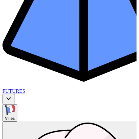
FUTURES
Villes