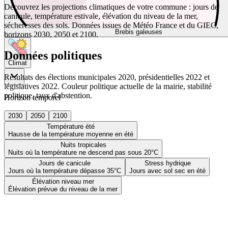
Découvrez les projections climatiques de votre commune : jours de
canicule, température estivale, élévation du niveau de la mer,
sécheresses des sols. Données issues de Météo France et du GIEC,
Brebis galeuses
horizons 2030, 2050 et 2100.
Données politiques
Climat
Résultats des élections municipales 2020, présidentielles 2022 et
législatives 2022. Couleur politique actuelle de la mairie, stabilité
politique, taux d'abstention.
Horizon temporel
2030
2050
2100
Température été
Hausse de la température moyenne en été
Nuits tropicales
Nuits où la température ne descend pas sous 20°C
Jours de canicule
Stress hydrique
Jours où la température dépasse 35°C
Jours avec sol sec en été
Élévation niveau mer
Élévation prévue du niveau de la mer