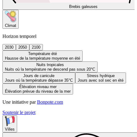
Brebis galeuses
Climat
Horizon temporel
2030
2050
2100
Température été
Hausse de la température moyenne en été
Nuits tropicales
Nuits où la température ne descend pas sous 20°C
Jours de canicule
Stress hydrique
Jours où la température dépasse 35°C
Jours avec sol sec en été
Élévation niveau mer
Élévation prévue du niveau de la mer
Une initiative par
Bonpote.com
Soutenir le projet
Villes