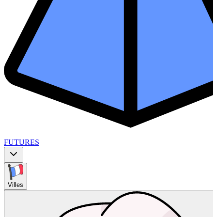
FUTURES
Villes