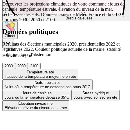
Découvrez les projections climatiques de votre commune : jours de
canicule, température estivale, élévation du niveau de la mer,
sécheresses des sols. Données issues de Météo France et du GIEC,
Brebis galeuses
horizons 2030, 2050 et 2100.
Données politiques
Climat
Résultats des élections municipales 2020, présidentielles 2022 et
législatives 2022. Couleur politique actuelle de la mairie, stabilité
politique, taux d'abstention.
Horizon temporel
2030
2050
2100
Température été
Hausse de la température moyenne en été
Nuits tropicales
Nuits où la température ne descend pas sous 20°C
Jours de canicule
Stress hydrique
Jours où la température dépasse 35°C
Jours avec sol sec en été
Élévation niveau mer
Élévation prévue du niveau de la mer