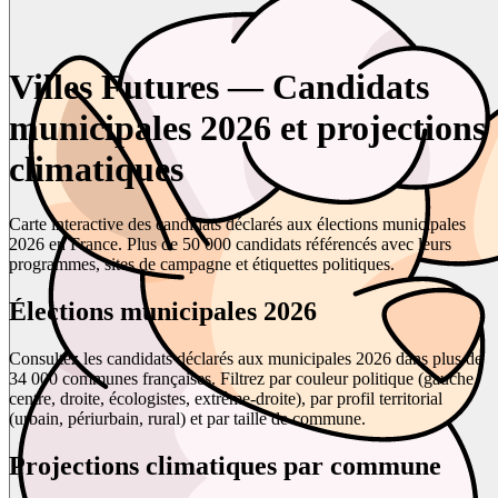
Villes Futures — Candidats
municipales 2026 et projections
climatiques
Carte interactive des candidats déclarés aux élections municipales
2026 en France. Plus de 50 000 candidats référencés avec leurs
programmes, sites de campagne et étiquettes politiques.
Élections municipales 2026
Consultez les candidats déclarés aux municipales 2026 dans plus de
34 000 communes françaises. Filtrez par couleur politique (gauche,
centre, droite, écologistes, extrême-droite), par profil territorial
(urbain, périurbain, rural) et par taille de commune.
Projections climatiques par commune