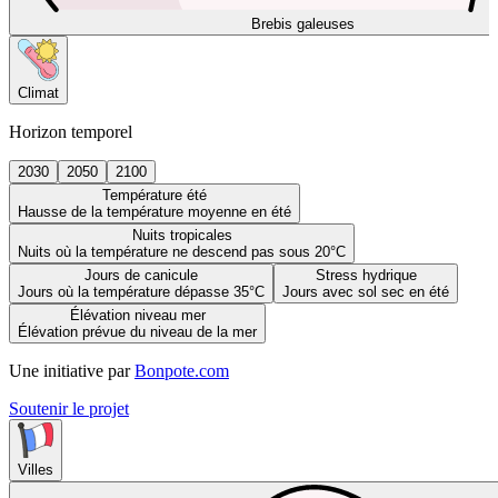
Brebis galeuses
Climat
Horizon temporel
2030
2050
2100
Température été
Hausse de la température moyenne en été
Nuits tropicales
Nuits où la température ne descend pas sous 20°C
Jours de canicule
Stress hydrique
Jours où la température dépasse 35°C
Jours avec sol sec en été
Élévation niveau mer
Élévation prévue du niveau de la mer
Une initiative par
Bonpote.com
Soutenir le projet
Villes