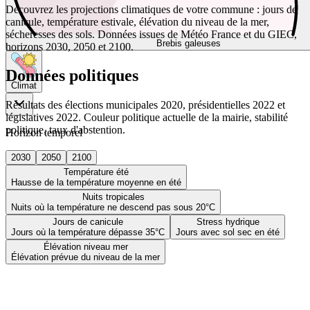
Découvrez les projections climatiques de votre commune : jours de
canicule, température estivale, élévation du niveau de la mer,
sécheresses des sols. Données issues de Météo France et du GIEC,
Brebis galeuses
horizons 2030, 2050 et 2100.
Données politiques
Climat
Résultats des élections municipales 2020, présidentielles 2022 et
législatives 2022. Couleur politique actuelle de la mairie, stabilité
politique, taux d'abstention.
Horizon temporel
2030
2050
2100
Température été
Hausse de la température moyenne en été
Nuits tropicales
Nuits où la température ne descend pas sous 20°C
Jours de canicule
Stress hydrique
Jours où la température dépasse 35°C
Jours avec sol sec en été
Élévation niveau mer
Élévation prévue du niveau de la mer