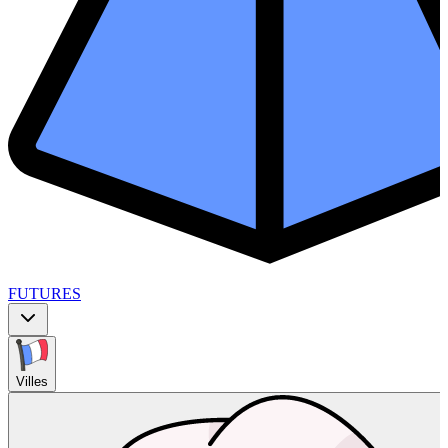
FUTURES
Villes