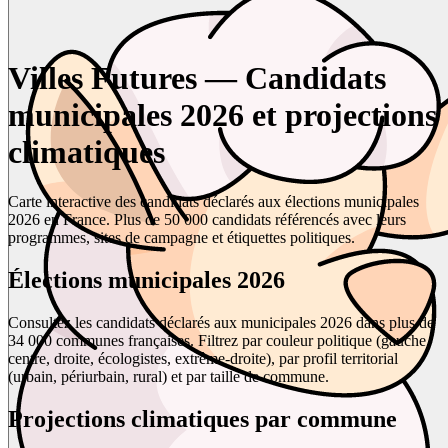
Villes Futures — Candidats
municipales 2026 et projections
climatiques
Carte interactive des candidats déclarés aux élections municipales
2026 en France. Plus de 50 000 candidats référencés avec leurs
programmes, sites de campagne et étiquettes politiques.
Élections municipales 2026
Consultez les candidats déclarés aux municipales 2026 dans plus de
34 000 communes françaises. Filtrez par couleur politique (gauche,
centre, droite, écologistes, extrême-droite), par profil territorial
(urbain, périurbain, rural) et par taille de commune.
Projections climatiques par commune