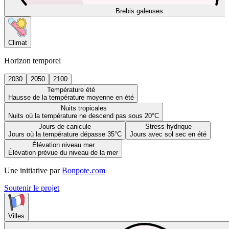
Brebis galeuses
Climat
Horizon temporel
2030
2050
2100
Température été
Hausse de la température moyenne en été
Nuits tropicales
Nuits où la température ne descend pas sous 20°C
Jours de canicule
Stress hydrique
Jours où la température dépasse 35°C
Jours avec sol sec en été
Élévation niveau mer
Élévation prévue du niveau de la mer
Une initiative par
Bonpote.com
Soutenir le projet
Villes