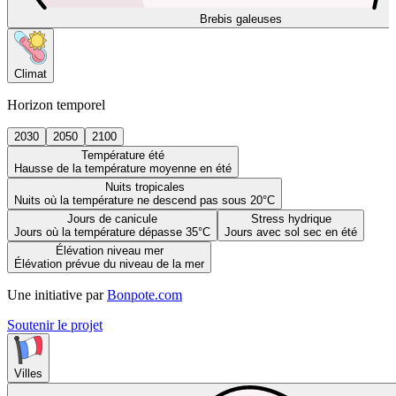
Brebis galeuses
Climat
Horizon temporel
2030
2050
2100
Température été
Hausse de la température moyenne en été
Nuits tropicales
Nuits où la température ne descend pas sous 20°C
Jours de canicule
Stress hydrique
Jours où la température dépasse 35°C
Jours avec sol sec en été
Élévation niveau mer
Élévation prévue du niveau de la mer
Une initiative par
Bonpote.com
Soutenir le projet
Villes