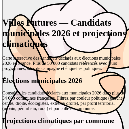
Villes Futures — Candidats
municipales 2026 et projections
climatiques
Carte interactive des candidats déclarés aux élections municipales
2026 en France. Plus de 50 000 candidats référencés avec leurs
programmes, sites de campagne et étiquettes politiques.
Élections municipales 2026
Consultez les candidats déclarés aux municipales 2026 dans plus de
34 000 communes françaises. Filtrez par couleur politique (gauche,
centre, droite, écologistes, extrême-droite), par profil territorial
(urbain, périurbain, rural) et par taille de commune.
Projections climatiques par commune