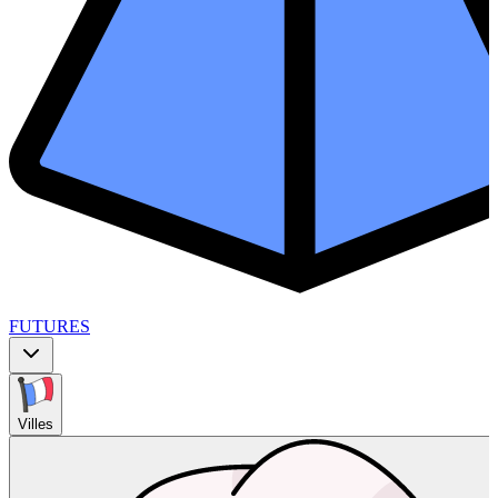
FUTURES
Villes