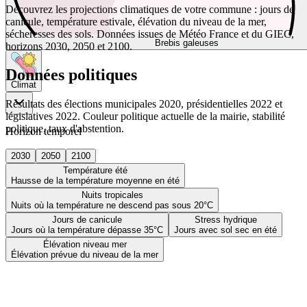
Découvrez les projections climatiques de votre commune : jours de
canicule, température estivale, élévation du niveau de la mer,
sécheresses des sols. Données issues de Météo France et du GIEC,
Brebis galeuses
horizons 2030, 2050 et 2100.
Données politiques
Climat
Résultats des élections municipales 2020, présidentielles 2022 et
législatives 2022. Couleur politique actuelle de la mairie, stabilité
politique, taux d'abstention.
Horizon temporel
2030
2050
2100
Température été
Hausse de la température moyenne en été
Nuits tropicales
Nuits où la température ne descend pas sous 20°C
Jours de canicule
Stress hydrique
Jours où la température dépasse 35°C
Jours avec sol sec en été
Élévation niveau mer
Élévation prévue du niveau de la mer