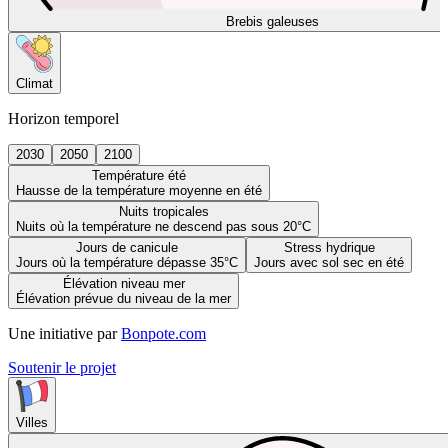
Brebis galeuses
Climat
Horizon temporel
2030
2050
2100
Température été
Hausse de la température moyenne en été
Nuits tropicales
Nuits où la température ne descend pas sous 20°C
Jours de canicule
Stress hydrique
Jours où la température dépasse 35°C
Jours avec sol sec en été
Élévation niveau mer
Élévation prévue du niveau de la mer
Une initiative par
Bonpote.com
Soutenir le projet
Villes