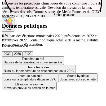
Découvrez les projections climatiques de votre commune : jours de
canicule, température estivale, élévation du niveau de la mer,
sécheresses des sols. Données issues de Météo France et du GIEC,
Brebis galeuses
horizons 2030, 2050 et 2100.
Données politiques
Climat
Résultats des élections municipales 2020, présidentielles 2022 et
législatives 2022. Couleur politique actuelle de la mairie, stabilité
politique, taux d'abstention.
Horizon temporel
2030
2050
2100
Température été
Hausse de la température moyenne en été
Nuits tropicales
Nuits où la température ne descend pas sous 20°C
Jours de canicule
Stress hydrique
Jours où la température dépasse 35°C
Jours avec sol sec en été
Élévation niveau mer
Élévation prévue du niveau de la mer