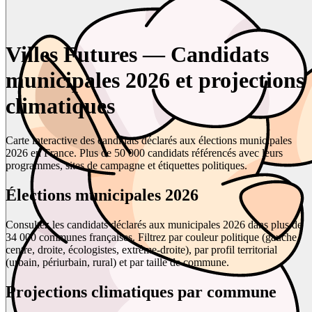
Villes Futures — Candidats
municipales 2026 et projections
climatiques
Carte interactive des candidats déclarés aux élections municipales
2026 en France. Plus de 50 000 candidats référencés avec leurs
programmes, sites de campagne et étiquettes politiques.
Élections municipales 2026
Consultez les candidats déclarés aux municipales 2026 dans plus de
34 000 communes françaises. Filtrez par couleur politique (gauche,
centre, droite, écologistes, extrême-droite), par profil territorial
(urbain, périurbain, rural) et par taille de commune.
Projections climatiques par commune