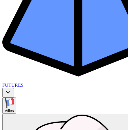
FUTURES
Villes