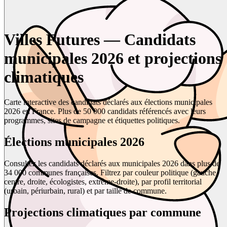
Villes Futures — Candidats
municipales 2026 et projections
climatiques
Carte interactive des candidats déclarés aux élections municipales
2026 en France. Plus de 50 000 candidats référencés avec leurs
programmes, sites de campagne et étiquettes politiques.
Élections municipales 2026
Consultez les candidats déclarés aux municipales 2026 dans plus de
34 000 communes françaises. Filtrez par couleur politique (gauche,
centre, droite, écologistes, extrême-droite), par profil territorial
(urbain, périurbain, rural) et par taille de commune.
Projections climatiques par commune