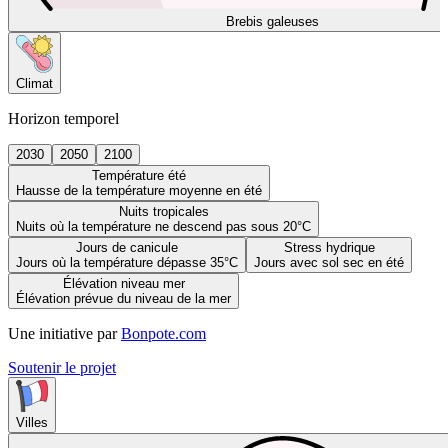
Brebis galeuses
Climat
Horizon temporel
2030
2050
2100
Température été
Hausse de la température moyenne en été
Nuits tropicales
Nuits où la température ne descend pas sous 20°C
Jours de canicule
Stress hydrique
Jours où la température dépasse 35°C
Jours avec sol sec en été
Élévation niveau mer
Élévation prévue du niveau de la mer
Une initiative par
Bonpote.com
Soutenir le projet
Villes