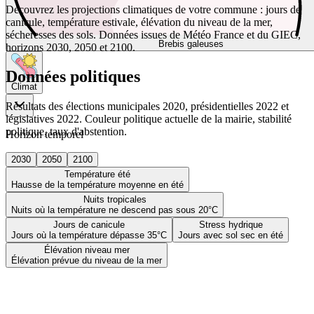
Découvrez les projections climatiques de votre commune : jours de
canicule, température estivale, élévation du niveau de la mer,
sécheresses des sols. Données issues de Météo France et du GIEC,
Brebis galeuses
horizons 2030, 2050 et 2100.
Données politiques
Climat
Résultats des élections municipales 2020, présidentielles 2022 et
législatives 2022. Couleur politique actuelle de la mairie, stabilité
politique, taux d'abstention.
Horizon temporel
2030
2050
2100
Température été
Hausse de la température moyenne en été
Nuits tropicales
Nuits où la température ne descend pas sous 20°C
Jours de canicule
Stress hydrique
Jours où la température dépasse 35°C
Jours avec sol sec en été
Élévation niveau mer
Élévation prévue du niveau de la mer