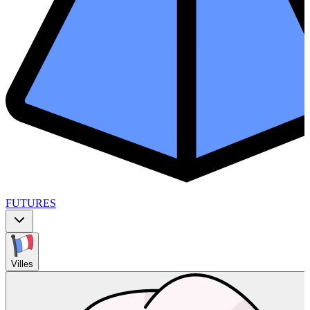
FUTURES
Villes