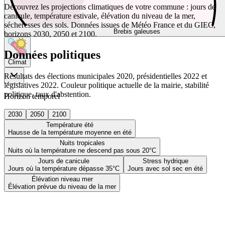
Découvrez les projections climatiques de votre commune : jours de
canicule, température estivale, élévation du niveau de la mer,
sécheresses des sols. Données issues de Météo France et du GIEC,
Brebis galeuses
horizons 2030, 2050 et 2100.
Données politiques
Climat
Résultats des élections municipales 2020, présidentielles 2022 et
législatives 2022. Couleur politique actuelle de la mairie, stabilité
politique, taux d'abstention.
Horizon temporel
2030
2050
2100
Température été
Hausse de la température moyenne en été
Nuits tropicales
Nuits où la température ne descend pas sous 20°C
Jours de canicule
Stress hydrique
Jours où la température dépasse 35°C
Jours avec sol sec en été
Élévation niveau mer
Élévation prévue du niveau de la mer