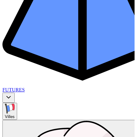
FUTURES
Villes