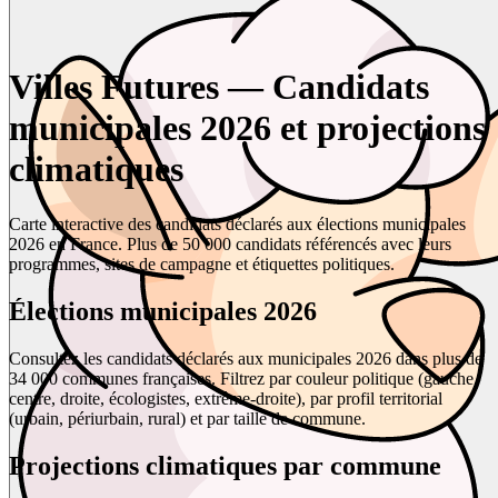
Villes Futures — Candidats
municipales 2026 et projections
climatiques
Carte interactive des candidats déclarés aux élections municipales
2026 en France. Plus de 50 000 candidats référencés avec leurs
programmes, sites de campagne et étiquettes politiques.
Élections municipales 2026
Consultez les candidats déclarés aux municipales 2026 dans plus de
34 000 communes françaises. Filtrez par couleur politique (gauche,
centre, droite, écologistes, extrême-droite), par profil territorial
(urbain, périurbain, rural) et par taille de commune.
Projections climatiques par commune