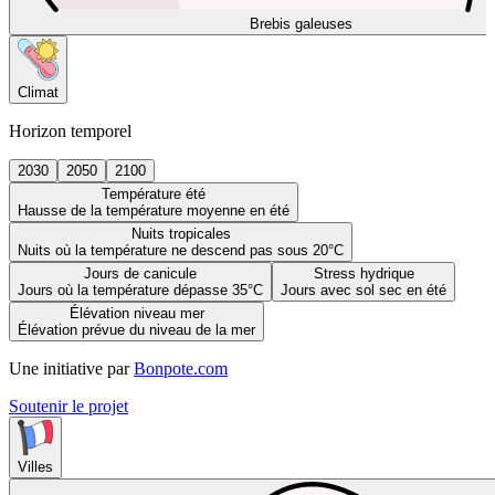
Brebis galeuses
Climat
Horizon temporel
2030
2050
2100
Température été
Hausse de la température moyenne en été
Nuits tropicales
Nuits où la température ne descend pas sous 20°C
Jours de canicule
Stress hydrique
Jours où la température dépasse 35°C
Jours avec sol sec en été
Élévation niveau mer
Élévation prévue du niveau de la mer
Une initiative par
Bonpote.com
Soutenir le projet
Villes