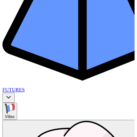
FUTURES
Villes