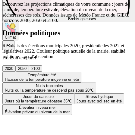
Découvrez les projections climatiques de votre commune : jours de
canicule, température estivale, élévation du niveau de la mer,
sécheresses des sols. Données issues de Météo France et du GIEC,
Brebis galeuses
horizons 2030, 2050 et 2100.
Données politiques
Climat
Résultats des élections municipales 2020, présidentielles 2022 et
législatives 2022. Couleur politique actuelle de la mairie, stabilité
politique, taux d'abstention.
Horizon temporel
2030
2050
2100
Température été
Hausse de la température moyenne en été
Nuits tropicales
Nuits où la température ne descend pas sous 20°C
Jours de canicule
Stress hydrique
Jours où la température dépasse 35°C
Jours avec sol sec en été
Élévation niveau mer
Élévation prévue du niveau de la mer