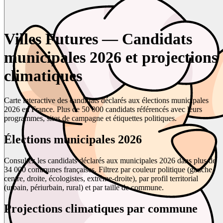
Villes Futures — Candidats
municipales 2026 et projections
climatiques
Carte interactive des candidats déclarés aux élections municipales
2026 en France. Plus de 50 000 candidats référencés avec leurs
programmes, sites de campagne et étiquettes politiques.
Élections municipales 2026
Consultez les candidats déclarés aux municipales 2026 dans plus de
34 000 communes françaises. Filtrez par couleur politique (gauche,
centre, droite, écologistes, extrême-droite), par profil territorial
(urbain, périurbain, rural) et par taille de commune.
Projections climatiques par commune