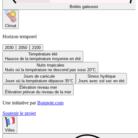
Brebis galeuses
Climat
Horizon temporel
2030
2050
2100
Température été
Hausse de la température moyenne en été
Nuits tropicales
Nuits où la température ne descend pas sous 20°C
Jours de canicule
Stress hydrique
Jours où la température dépasse 35°C
Jours avec sol sec en été
Élévation niveau mer
Élévation prévue du niveau de la mer
Une initiative par
Bonpote.com
Soutenir le projet
Villes