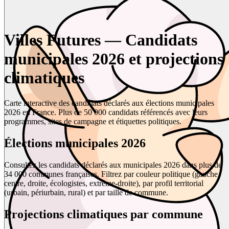
Villes Futures — Candidats
municipales 2026 et projections
climatiques
Carte interactive des candidats déclarés aux élections municipales
2026 en France. Plus de 50 000 candidats référencés avec leurs
programmes, sites de campagne et étiquettes politiques.
Élections municipales 2026
Consultez les candidats déclarés aux municipales 2026 dans plus de
34 000 communes françaises. Filtrez par couleur politique (gauche,
centre, droite, écologistes, extrême-droite), par profil territorial
(urbain, périurbain, rural) et par taille de commune.
Projections climatiques par commune