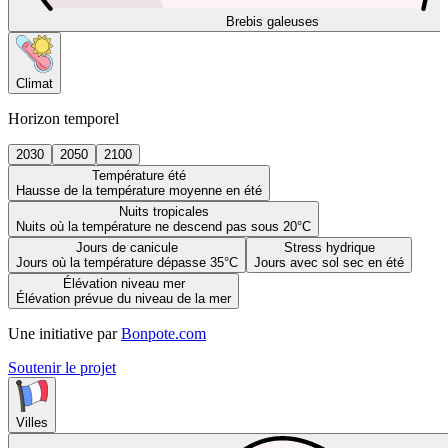
Brebis galeuses
Climat
Horizon temporel
2030
2050
2100
Température été
Hausse de la température moyenne en été
Nuits tropicales
Nuits où la température ne descend pas sous 20°C
Jours de canicule
Stress hydrique
Jours où la température dépasse 35°C
Jours avec sol sec en été
Élévation niveau mer
Élévation prévue du niveau de la mer
Une initiative par
Bonpote.com
Soutenir le projet
Villes