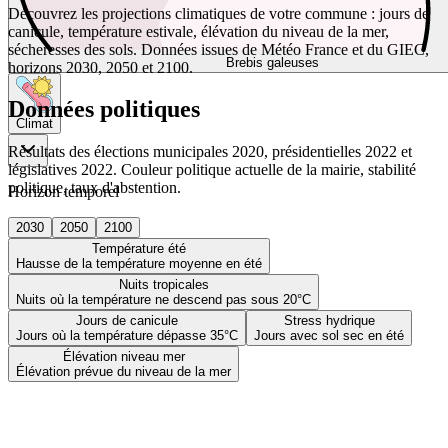
Découvrez les projections climatiques de votre commune : jours de
canicule, température estivale, élévation du niveau de la mer,
sécheresses des sols. Données issues de Météo France et du GIEC,
Brebis galeuses
horizons 2030, 2050 et 2100.
Données politiques
Climat
Résultats des élections municipales 2020, présidentielles 2022 et
législatives 2022. Couleur politique actuelle de la mairie, stabilité
politique, taux d'abstention.
Horizon temporel
2030
2050
2100
Température été
Hausse de la température moyenne en été
Nuits tropicales
Nuits où la température ne descend pas sous 20°C
Jours de canicule
Stress hydrique
Jours où la température dépasse 35°C
Jours avec sol sec en été
Élévation niveau mer
Élévation prévue du niveau de la mer