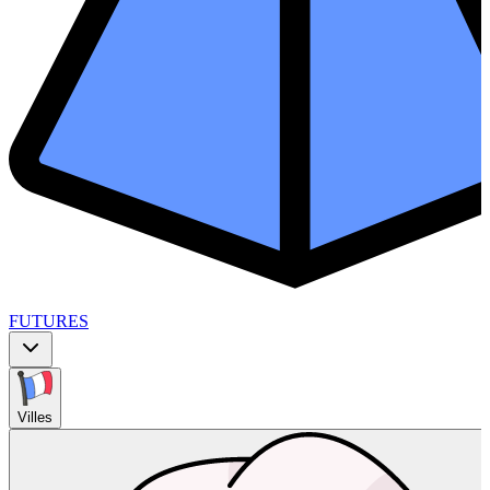
FUTURES
Villes