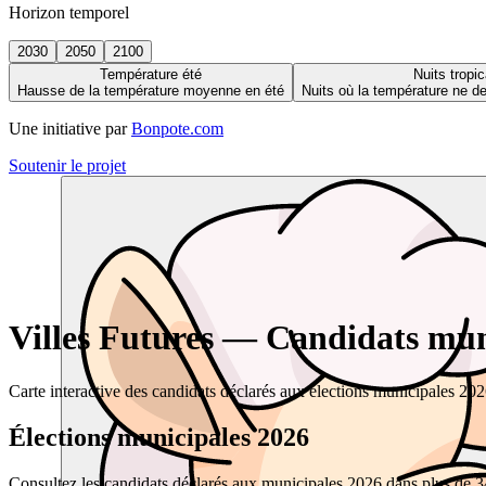
Horizon temporel
2030
2050
2100
Température été
Nuits tropic
Hausse de la température moyenne en été
Nuits où la température ne 
Une initiative par
Bonpote.com
Soutenir le projet
Villes Futures — Candidats muni
Carte interactive des candidats déclarés aux élections municipales 20
Élections municipales 2026
Consultez les candidats déclarés aux municipales 2026 dans plus de 34 0