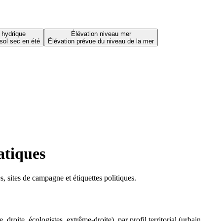
 hydrique
Élévation niveau mer
sol sec en été
Élévation prévue du niveau de la mer
atiques
 sites de campagne et étiquettes politiques.
oite, écologistes, extrême-droite), par profil territorial (urbain,