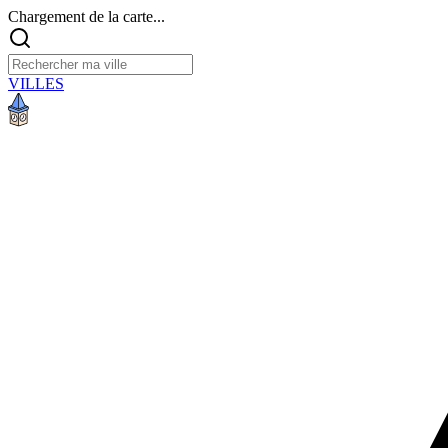
Chargement de la carte...
VILLES