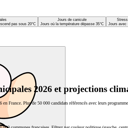
ales
Jours de canicule
Stress
descend pas sous 20°C
Jours où la température dépasse 35°C
Jours avec 
cipales 2026 et projections clim
26 en France. Plus de 50 000 candidats référencés avec leurs programmes,
00 communes françaises. Filtrez par couleur politique (gauche, centre, dr