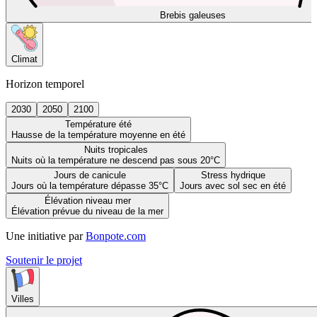
Brebis galeuses
Climat
Horizon temporel
2030
2050
2100
Température été
Hausse de la température moyenne en été
Nuits tropicales
Nuits où la température ne descend pas sous 20°C
Jours de canicule
Stress hydrique
Jours où la température dépasse 35°C
Jours avec sol sec en été
Élévation niveau mer
Élévation prévue du niveau de la mer
Une initiative par
Bonpote.com
Soutenir le projet
Villes