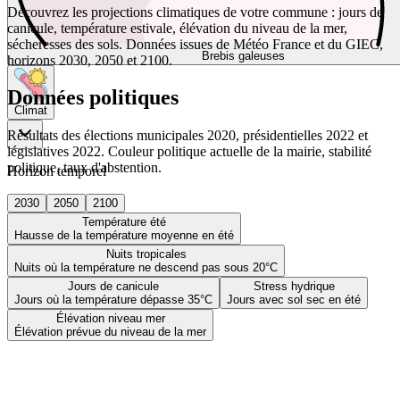
Découvrez les projections climatiques de votre commune : jours de
canicule, température estivale, élévation du niveau de la mer,
sécheresses des sols. Données issues de Météo France et du GIEC,
Brebis galeuses
horizons 2030, 2050 et 2100.
Données politiques
Climat
Résultats des élections municipales 2020, présidentielles 2022 et
législatives 2022. Couleur politique actuelle de la mairie, stabilité
politique, taux d'abstention.
Horizon temporel
2030
2050
2100
Température été
Hausse de la température moyenne en été
Nuits tropicales
Nuits où la température ne descend pas sous 20°C
Jours de canicule
Stress hydrique
Jours où la température dépasse 35°C
Jours avec sol sec en été
Élévation niveau mer
Élévation prévue du niveau de la mer