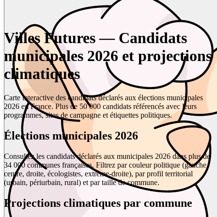
Villes Futures — Candidats
municipales 2026 et projections
climatiques
Carte interactive des candidats déclarés aux élections municipales
2026 en France. Plus de 50 000 candidats référencés avec leurs
programmes, sites de campagne et étiquettes politiques.
Élections municipales 2026
Consultez les candidats déclarés aux municipales 2026 dans plus de
34 000 communes françaises. Filtrez par couleur politique (gauche,
centre, droite, écologistes, extrême-droite), par profil territorial
(urbain, périurbain, rural) et par taille de commune.
Projections climatiques par commune