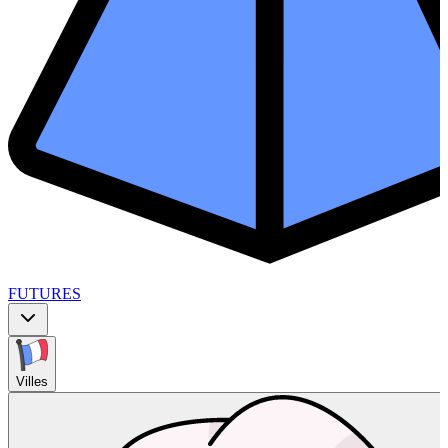
FUTURES
Villes