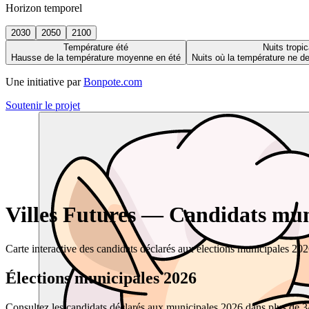
Horizon temporel
2030
2050
2100
Température été
Nuits tropic
Hausse de la température moyenne en été
Nuits où la température ne 
Une initiative par
Bonpote.com
Soutenir le projet
Villes Futures — Candidats muni
Carte interactive des candidats déclarés aux élections municipales 20
Élections municipales 2026
Consultez les candidats déclarés aux municipales 2026 dans plus de 34 0