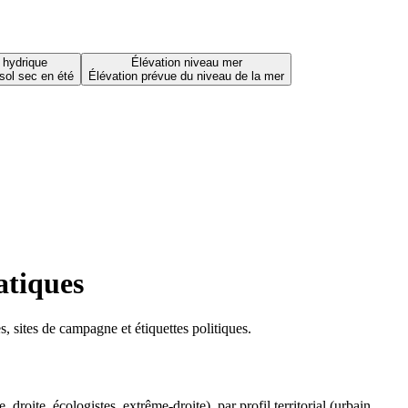
 hydrique
Élévation niveau mer
sol sec en été
Élévation prévue du niveau de la mer
atiques
 sites de campagne et étiquettes politiques.
oite, écologistes, extrême-droite), par profil territorial (urbain,