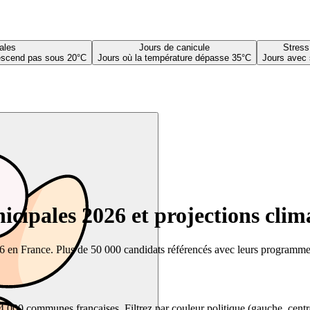
ales
Jours de canicule
Stress
descend pas sous 20°C
Jours où la température dépasse 35°C
Jours avec 
cipales 2026 et projections clim
26 en France. Plus de 50 000 candidats référencés avec leurs programmes,
00 communes françaises. Filtrez par couleur politique (gauche, centre, dr