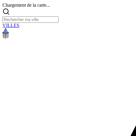
Chargement de la carte...
VILLES