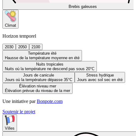
Brebis galeuses
Climat
Horizon temporel
2030
2050
2100
Température été
Hausse de la température moyenne en été
Nuits tropicales
Nuits où la température ne descend pas sous 20°C
Jours de canicule
Stress hydrique
Jours où la température dépasse 35°C
Jours avec sol sec en été
Élévation niveau mer
Élévation prévue du niveau de la mer
Une initiative par
Bonpote.com
Soutenir le projet
Villes