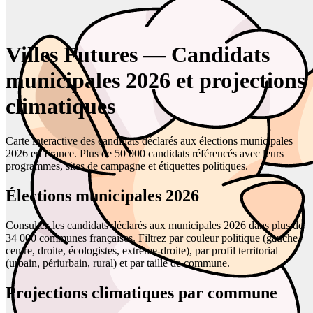
Villes Futures — Candidats
municipales 2026 et projections
climatiques
Carte interactive des candidats déclarés aux élections municipales
2026 en France. Plus de 50 000 candidats référencés avec leurs
programmes, sites de campagne et étiquettes politiques.
Élections municipales 2026
Consultez les candidats déclarés aux municipales 2026 dans plus de
34 000 communes françaises. Filtrez par couleur politique (gauche,
centre, droite, écologistes, extrême-droite), par profil territorial
(urbain, périurbain, rural) et par taille de commune.
Projections climatiques par commune