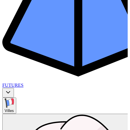
FUTURES
Villes