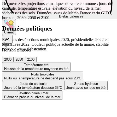
Découvrez les projections climatiques de votre commune : jours de
canicule, température estivale, élévation du niveau de la mer,
sécheresses des sols. Données issues de Météo France et du GIEC,
Brebis galeuses
horizons 2030, 2050 et 2100.
Données politiques
Climat
Résultats des élections municipales 2020, présidentielles 2022 et
législatives 2022. Couleur politique actuelle de la mairie, stabilité
politique, taux d'abstention.
Horizon temporel
2030
2050
2100
Température été
Hausse de la température moyenne en été
Nuits tropicales
Nuits où la température ne descend pas sous 20°C
Jours de canicule
Stress hydrique
Jours où la température dépasse 35°C
Jours avec sol sec en été
Élévation niveau mer
Élévation prévue du niveau de la mer