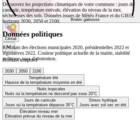
Découvrez les projections climatiques de votre commune : jours de
canicule, température estivale, élévation du niveau de la mer,
sécheresses des sols. Données issues de Météo France et du GIEC,
Brebis galeuses
horizons 2030, 2050 et 2100.
Données politiques
Climat
Résultats des élections municipales 2020, présidentielles 2022 et
législatives 2022. Couleur politique actuelle de la mairie, stabilité
politique, taux d'abstention.
Horizon temporel
2030
2050
2100
Température été
Hausse de la température moyenne en été
Nuits tropicales
Nuits où la température ne descend pas sous 20°C
Jours de canicule
Stress hydrique
Jours où la température dépasse 35°C
Jours avec sol sec en été
Élévation niveau mer
Élévation prévue du niveau de la mer