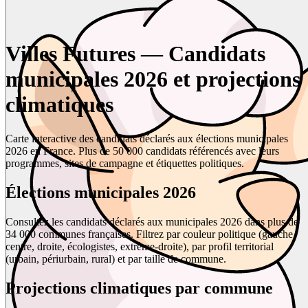
Villes Futures — Candidats
municipales 2026 et projections
climatiques
Carte interactive des candidats déclarés aux élections municipales
2026 en France. Plus de 50 000 candidats référencés avec leurs
programmes, sites de campagne et étiquettes politiques.
Élections municipales 2026
Consultez les candidats déclarés aux municipales 2026 dans plus de
34 000 communes françaises. Filtrez par couleur politique (gauche,
centre, droite, écologistes, extrême-droite), par profil territorial
(urbain, périurbain, rural) et par taille de commune.
Projections climatiques par commune