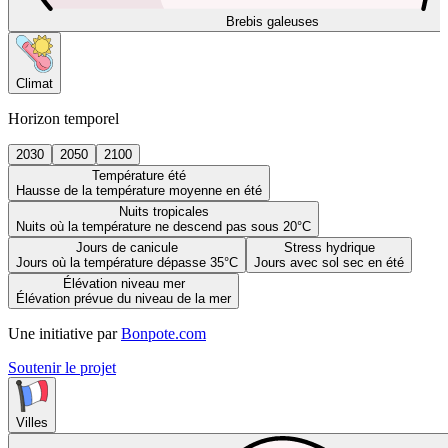
Brebis galeuses
Climat
Horizon temporel
2030
2050
2100
Température été
Hausse de la température moyenne en été
Nuits tropicales
Nuits où la température ne descend pas sous 20°C
Jours de canicule
Stress hydrique
Jours où la température dépasse 35°C
Jours avec sol sec en été
Élévation niveau mer
Élévation prévue du niveau de la mer
Une initiative par
Bonpote.com
Soutenir le projet
Villes