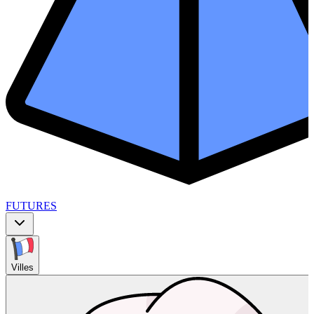
FUTURES
Villes