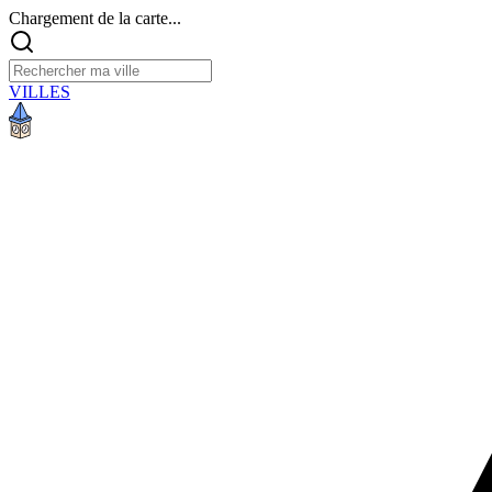
Chargement de la carte...
VILLES