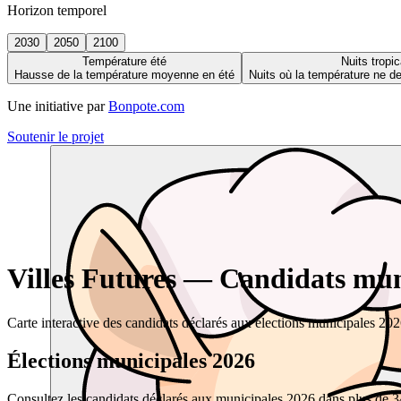
Horizon temporel
2030
2050
2100
Température été
Nuits tropic
Hausse de la température moyenne en été
Nuits où la température ne 
Une initiative par
Bonpote.com
Soutenir le projet
Villes Futures — Candidats muni
Carte interactive des candidats déclarés aux élections municipales 20
Élections municipales 2026
Consultez les candidats déclarés aux municipales 2026 dans plus de 34 0