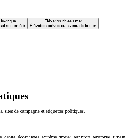
 hydrique
Élévation niveau mer
sol sec en été
Élévation prévue du niveau de la mer
atiques
 sites de campagne et étiquettes politiques.
oite, écologistes, extrême-droite), par profil territorial (urbain,