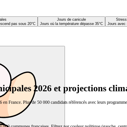
ales
Jours de canicule
Stress
descend pas sous 20°C
Jours où la température dépasse 35°C
Jours avec 
cipales 2026 et projections clim
26 en France. Plus de 50 000 candidats référencés avec leurs programmes,
00 communes françaises. Filtrez par couleur politique (gauche, centre, dr