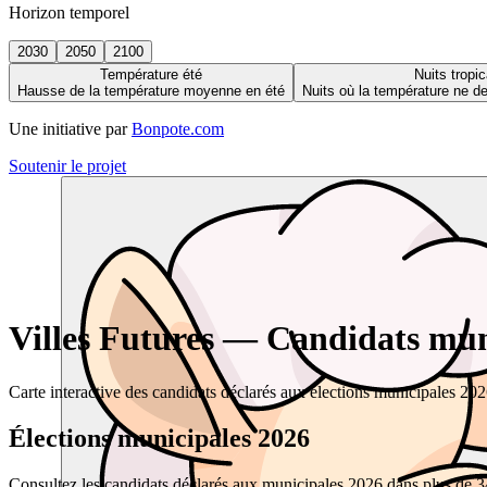
Horizon temporel
2030
2050
2100
Température été
Nuits tropic
Hausse de la température moyenne en été
Nuits où la température ne 
Une initiative par
Bonpote.com
Soutenir le projet
Villes Futures — Candidats muni
Carte interactive des candidats déclarés aux élections municipales 20
Élections municipales 2026
Consultez les candidats déclarés aux municipales 2026 dans plus de 34 0