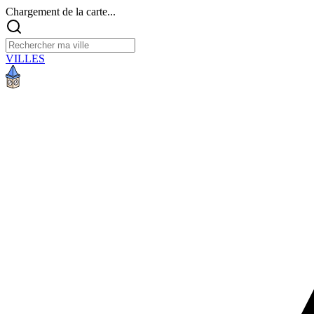
Chargement de la carte...
VILLES