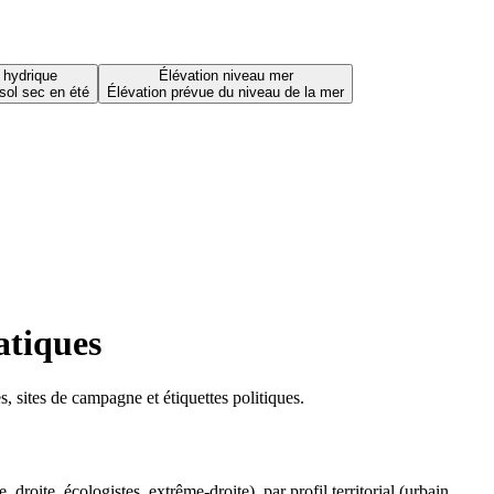
 hydrique
Élévation niveau mer
sol sec en été
Élévation prévue du niveau de la mer
atiques
 sites de campagne et étiquettes politiques.
oite, écologistes, extrême-droite), par profil territorial (urbain,