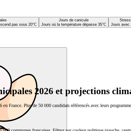
ales
Jours de canicule
Stress
descend pas sous 20°C
Jours où la température dépasse 35°C
Jours avec 
cipales 2026 et projections clim
26 en France. Plus de 50 000 candidats référencés avec leurs programmes,
00 communes françaises. Filtrez par couleur politique (gauche, centre, dr