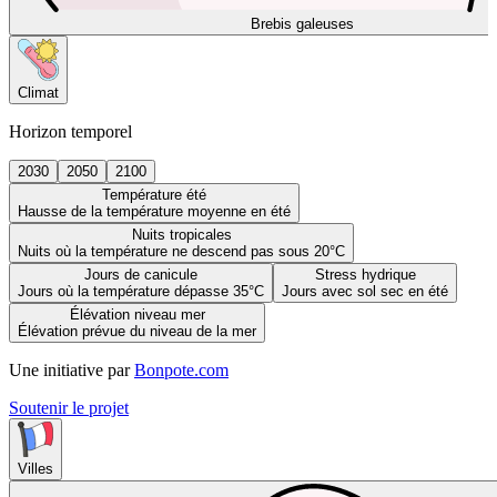
Brebis galeuses
Climat
Horizon temporel
2030
2050
2100
Température été
Hausse de la température moyenne en été
Nuits tropicales
Nuits où la température ne descend pas sous 20°C
Jours de canicule
Stress hydrique
Jours où la température dépasse 35°C
Jours avec sol sec en été
Élévation niveau mer
Élévation prévue du niveau de la mer
Une initiative par
Bonpote.com
Soutenir le projet
Villes