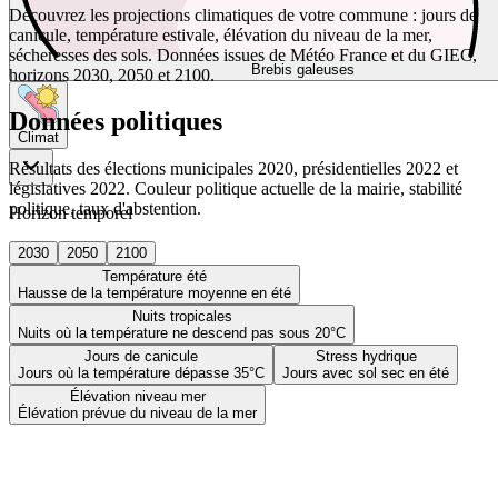
Découvrez les projections climatiques de votre commune : jours de
canicule, température estivale, élévation du niveau de la mer,
sécheresses des sols. Données issues de Météo France et du GIEC,
Brebis galeuses
horizons 2030, 2050 et 2100.
Données politiques
Climat
Résultats des élections municipales 2020, présidentielles 2022 et
législatives 2022. Couleur politique actuelle de la mairie, stabilité
politique, taux d'abstention.
Horizon temporel
2030
2050
2100
Température été
Hausse de la température moyenne en été
Nuits tropicales
Nuits où la température ne descend pas sous 20°C
Jours de canicule
Stress hydrique
Jours où la température dépasse 35°C
Jours avec sol sec en été
Élévation niveau mer
Élévation prévue du niveau de la mer