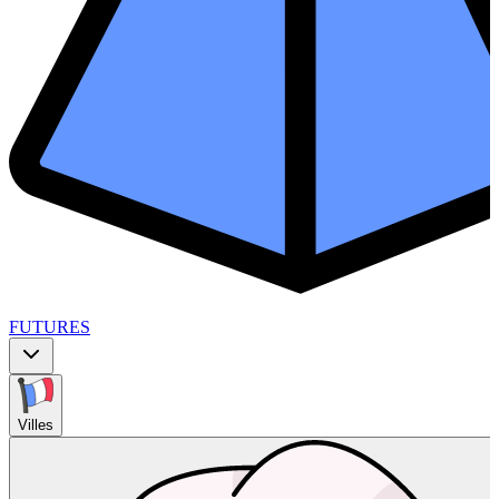
FUTURES
Villes