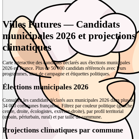
Villes Futures — Candidats
municipales 2026 et projections
climatiques
Carte interactive des candidats déclarés aux élections municipales
2026 en France. Plus de 50 000 candidats référencés avec leurs
programmes, sites de campagne et étiquettes politiques.
Élections municipales 2026
Consultez les candidats déclarés aux municipales 2026 dans plus de
34 000 communes françaises. Filtrez par couleur politique (gauche,
centre, droite, écologistes, extrême-droite), par profil territorial
(urbain, périurbain, rural) et par taille de commune.
Projections climatiques par commune