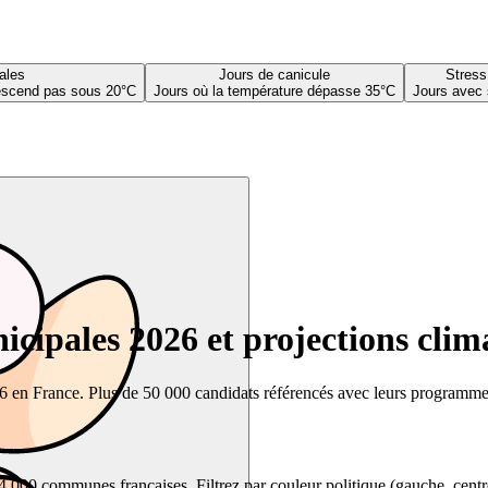
ales
Jours de canicule
Stress
descend pas sous 20°C
Jours où la température dépasse 35°C
Jours avec 
cipales 2026 et projections clim
26 en France. Plus de 50 000 candidats référencés avec leurs programmes,
00 communes françaises. Filtrez par couleur politique (gauche, centre, dr