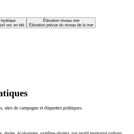
 hydrique
Élévation niveau mer
sol sec en été
Élévation prévue du niveau de la mer
atiques
 sites de campagne et étiquettes politiques.
oite, écologistes, extrême-droite), par profil territorial (urbain,