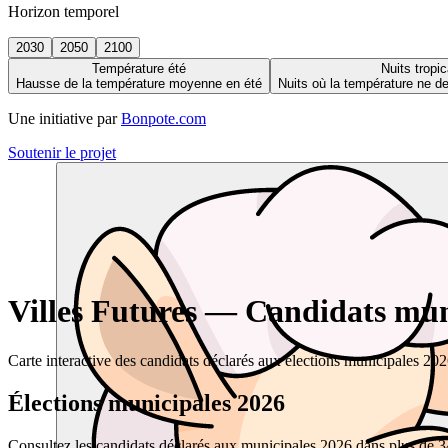
Horizon temporel
2030
2050
2100
Température été
Nuits tropic
Hausse de la température moyenne en été
Nuits où la température ne 
Une initiative par
Bonpote.com
Soutenir le projet
Villes Futures — Candidats muni
Carte interactive des candidats déclarés aux élections municipales 20
Élections municipales 2026
Consultez les candidats déclarés aux municipales 2026 dans plus de 34 0