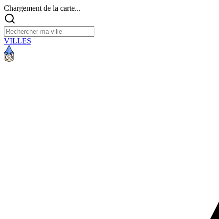
Chargement de la carte...
VILLES