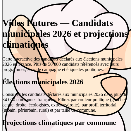
Villes Futures — Candidats
municipales 2026 et projections
climatiques
Carte interactive des candidats déclarés aux élections municipales
2026 en France. Plus de 50 000 candidats référencés avec leurs
programmes, sites de campagne et étiquettes politiques.
Élections municipales 2026
Consultez les candidats déclarés aux municipales 2026 dans plus de
34 000 communes françaises. Filtrez par couleur politique (gauche,
centre, droite, écologistes, extrême-droite), par profil territorial
(urbain, périurbain, rural) et par taille de commune.
Projections climatiques par commune