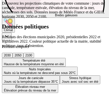
Découvrez les projections climatiques de votre commune : jours de
canicule, température estivale, élévation du niveau de la mer,
sécheresses des sols. Données issues de Météo France et du GIEC,
Brebis galeuses
horizons 2030, 2050 et 2100.
Données politiques
Climat
Résultats des élections municipales 2020, présidentielles 2022 et
législatives 2022. Couleur politique actuelle de la mairie, stabilité
politique, taux d'abstention.
Horizon temporel
2030
2050
2100
Température été
Hausse de la température moyenne en été
Nuits tropicales
Nuits où la température ne descend pas sous 20°C
Jours de canicule
Stress hydrique
Jours où la température dépasse 35°C
Jours avec sol sec en été
Élévation niveau mer
Élévation prévue du niveau de la mer