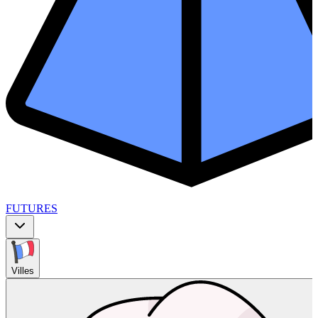
FUTURES
Villes