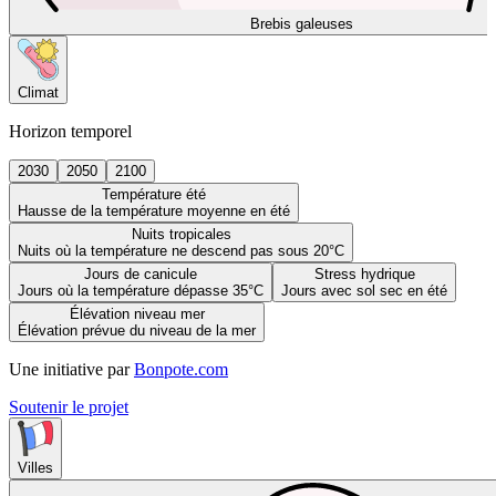
Brebis galeuses
Climat
Horizon temporel
2030
2050
2100
Température été
Hausse de la température moyenne en été
Nuits tropicales
Nuits où la température ne descend pas sous 20°C
Jours de canicule
Stress hydrique
Jours où la température dépasse 35°C
Jours avec sol sec en été
Élévation niveau mer
Élévation prévue du niveau de la mer
Une initiative par
Bonpote.com
Soutenir le projet
Villes