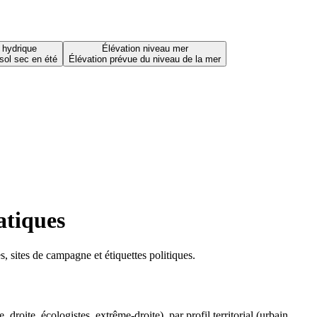
 hydrique
Élévation niveau mer
sol sec en été
Élévation prévue du niveau de la mer
atiques
 sites de campagne et étiquettes politiques.
oite, écologistes, extrême-droite), par profil territorial (urbain,