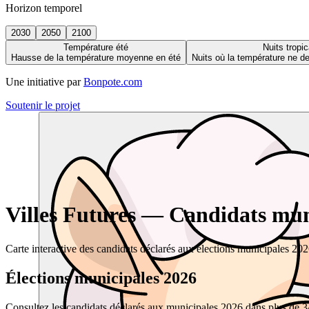
Horizon temporel
2030
2050
2100
Température été
Nuits tropic
Hausse de la température moyenne en été
Nuits où la température ne 
Une initiative par
Bonpote.com
Soutenir le projet
Villes Futures — Candidats muni
Carte interactive des candidats déclarés aux élections municipales 20
Élections municipales 2026
Consultez les candidats déclarés aux municipales 2026 dans plus de 34 0