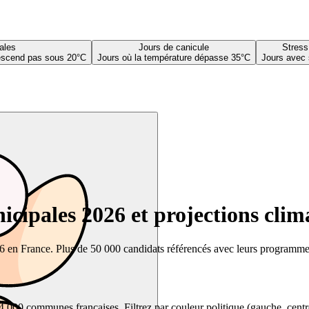
ales
Jours de canicule
Stress
descend pas sous 20°C
Jours où la température dépasse 35°C
Jours avec 
cipales 2026 et projections clim
26 en France. Plus de 50 000 candidats référencés avec leurs programmes,
00 communes françaises. Filtrez par couleur politique (gauche, centre, dr