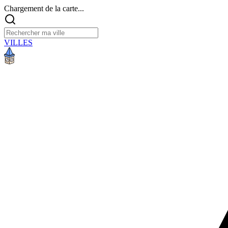
Chargement de la carte...
VILLES