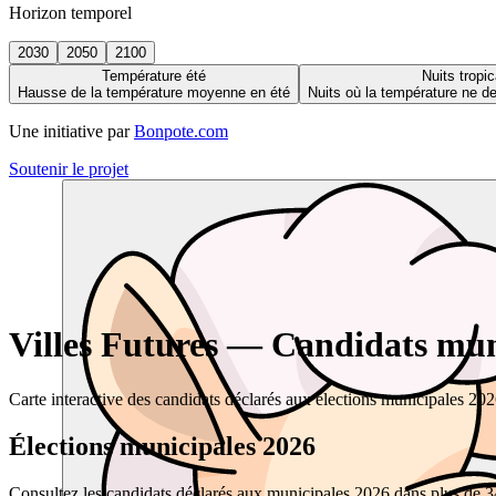
Horizon temporel
2030
2050
2100
Température été
Nuits tropic
Hausse de la température moyenne en été
Nuits où la température ne 
Une initiative par
Bonpote.com
Soutenir le projet
Villes Futures — Candidats muni
Carte interactive des candidats déclarés aux élections municipales 20
Élections municipales 2026
Consultez les candidats déclarés aux municipales 2026 dans plus de 34 0