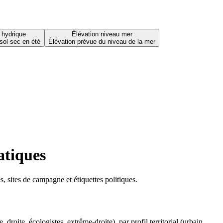
 hydrique
Élévation niveau mer
sol sec en été
Élévation prévue du niveau de la mer
atiques
 sites de campagne et étiquettes politiques.
oite, écologistes, extrême-droite), par profil territorial (urbain,