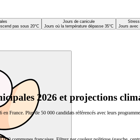
ales
Jours de canicule
Stress
descend pas sous 20°C
Jours où la température dépasse 35°C
Jours avec 
cipales 2026 et projections clim
26 en France. Plus de 50 000 candidats référencés avec leurs programmes,
00 communes françaises. Filtrez par couleur politique (gauche, centre, dr