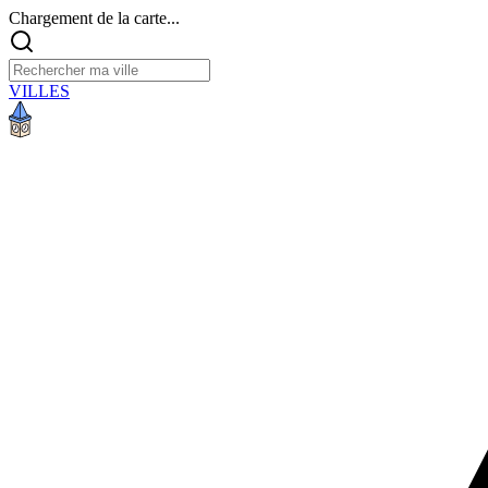
Chargement de la carte...
VILLES