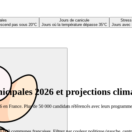
ales
Jours de canicule
Stress
descend pas sous 20°C
Jours où la température dépasse 35°C
Jours avec 
cipales 2026 et projections clim
26 en France. Plus de 50 000 candidats référencés avec leurs programmes,
00 communes françaises. Filtrez par couleur politique (gauche, centre, dr