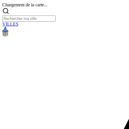
Chargement de la carte...
VILLES