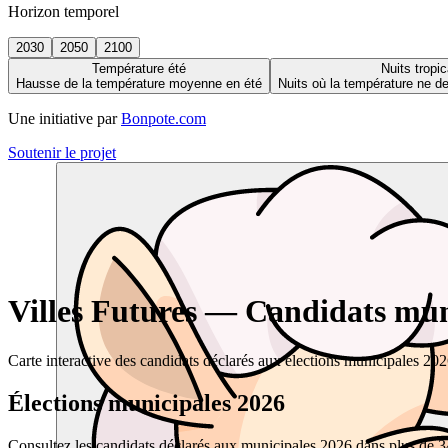
Horizon temporel
2030
2050
2100
Température été
Nuits tropic
Hausse de la température moyenne en été
Nuits où la température ne 
Une initiative par
Bonpote.com
Soutenir le projet
Villes Futures — Candidats muni
Carte interactive des candidats déclarés aux élections municipales 20
Élections municipales 2026
Consultez les candidats déclarés aux municipales 2026 dans plus de 34 0