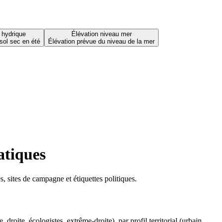
 hydrique
Élévation niveau mer
sol sec en été
Élévation prévue du niveau de la mer
atiques
 sites de campagne et étiquettes politiques.
oite, écologistes, extrême-droite), par profil territorial (urbain,