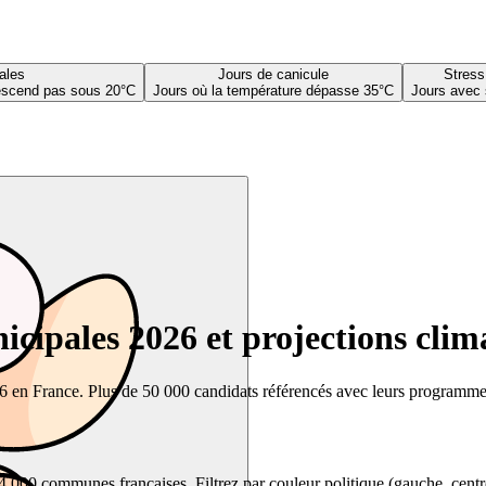
ales
Jours de canicule
Stress
descend pas sous 20°C
Jours où la température dépasse 35°C
Jours avec 
cipales 2026 et projections clim
26 en France. Plus de 50 000 candidats référencés avec leurs programmes,
00 communes françaises. Filtrez par couleur politique (gauche, centre, dr