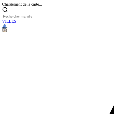
Chargement de la carte...
VILLES