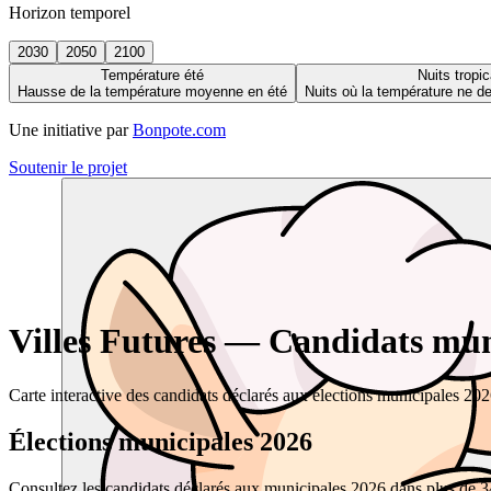
Horizon temporel
2030
2050
2100
Température été
Nuits tropic
Hausse de la température moyenne en été
Nuits où la température ne 
Une initiative par
Bonpote.com
Soutenir le projet
Villes Futures — Candidats muni
Carte interactive des candidats déclarés aux élections municipales 20
Élections municipales 2026
Consultez les candidats déclarés aux municipales 2026 dans plus de 34 0