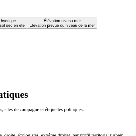
 hydrique
Élévation niveau mer
sol sec en été
Élévation prévue du niveau de la mer
atiques
 sites de campagne et étiquettes politiques.
oite, écologistes, extrême-droite), par profil territorial (urbain,