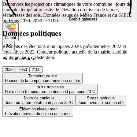
Découvrez les projections climatiques de votre commune : jours de
canicule, température estivale, élévation du niveau de la mer,
sécheresses des sols. Données issues de Météo France et du GIEC,
Brebis galeuses
horizons 2030, 2050 et 2100.
Données politiques
Climat
Résultats des élections municipales 2020, présidentielles 2022 et
législatives 2022. Couleur politique actuelle de la mairie, stabilité
politique, taux d'abstention.
Horizon temporel
2030
2050
2100
Température été
Hausse de la température moyenne en été
Nuits tropicales
Nuits où la température ne descend pas sous 20°C
Jours de canicule
Stress hydrique
Jours où la température dépasse 35°C
Jours avec sol sec en été
Élévation niveau mer
Élévation prévue du niveau de la mer