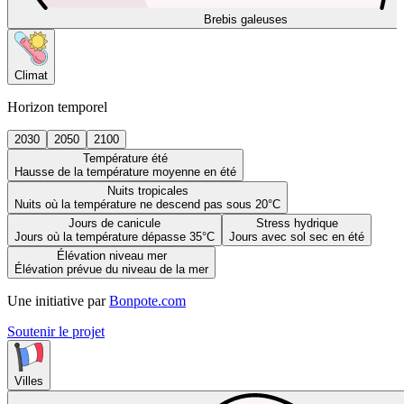
Brebis galeuses
Climat
Horizon temporel
2030
2050
2100
Température été
Hausse de la température moyenne en été
Nuits tropicales
Nuits où la température ne descend pas sous 20°C
Jours de canicule
Stress hydrique
Jours où la température dépasse 35°C
Jours avec sol sec en été
Élévation niveau mer
Élévation prévue du niveau de la mer
Une initiative par
Bonpote.com
Soutenir le projet
Villes