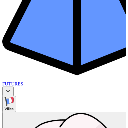
FUTURES
Villes