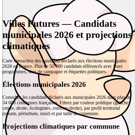
Villes Futures — Candidats
municipales 2026 et projections
climatiques
Carte interactive des candidats déclarés aux élections municipales
2026 en France. Plus de 50 000 candidats référencés avec leurs
programmes, sites de campagne et étiquettes politiques.
Élections municipales 2026
Consultez les candidats déclarés aux municipales 2026 dans plus de
34 000 communes françaises. Filtrez par couleur politique (gauche,
centre, droite, écologistes, extrême-droite), par profil territorial
(urbain, périurbain, rural) et par taille de commune.
Projections climatiques par commune