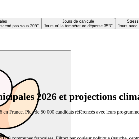
ales
Jours de canicule
Stress
descend pas sous 20°C
Jours où la température dépasse 35°C
Jours avec 
cipales 2026 et projections clim
26 en France. Plus de 50 000 candidats référencés avec leurs programmes,
00 communes françaises. Filtrez par couleur politique (gauche, centre, dr