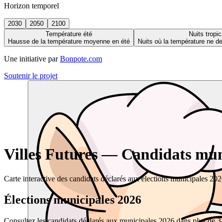
Horizon temporel
2030
2050
2100
Température été
Nuits tropic
Hausse de la température moyenne en été
Nuits où la température ne 
Une initiative par
Bonpote.com
Soutenir le projet
Villes Futures — Candidats muni
Carte interactive des candidats déclarés aux élections municipales 20
Élections municipales 2026
Consultez les candidats déclarés aux municipales 2026 dans plus de 34 0