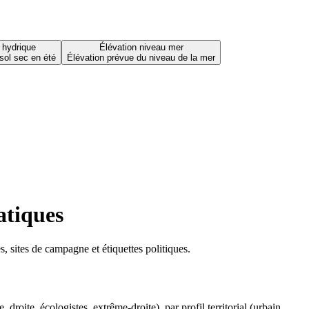
 hydrique
Élévation niveau mer
sol sec en été
Élévation prévue du niveau de la mer
atiques
 sites de campagne et étiquettes politiques.
oite, écologistes, extrême-droite), par profil territorial (urbain,