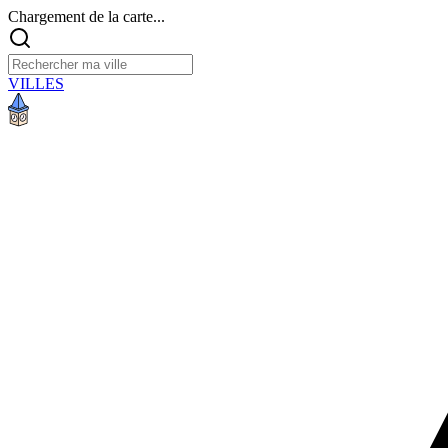
Chargement de la carte...
VILLES