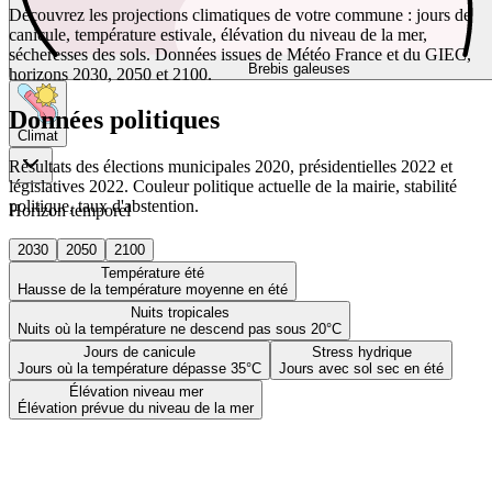
Découvrez les projections climatiques de votre commune : jours de
canicule, température estivale, élévation du niveau de la mer,
sécheresses des sols. Données issues de Météo France et du GIEC,
Brebis galeuses
horizons 2030, 2050 et 2100.
Données politiques
Climat
Résultats des élections municipales 2020, présidentielles 2022 et
législatives 2022. Couleur politique actuelle de la mairie, stabilité
politique, taux d'abstention.
Horizon temporel
2030
2050
2100
Température été
Hausse de la température moyenne en été
Nuits tropicales
Nuits où la température ne descend pas sous 20°C
Jours de canicule
Stress hydrique
Jours où la température dépasse 35°C
Jours avec sol sec en été
Élévation niveau mer
Élévation prévue du niveau de la mer