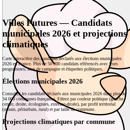
Villes Futures — Candidats
municipales 2026 et projections
climatiques
Carte interactive des candidats déclarés aux élections municipales
2026 en France. Plus de 50 000 candidats référencés avec leurs
programmes, sites de campagne et étiquettes politiques.
Élections municipales 2026
Consultez les candidats déclarés aux municipales 2026 dans plus de
34 000 communes françaises. Filtrez par couleur politique (gauche,
centre, droite, écologistes, extrême-droite), par profil territorial
(urbain, périurbain, rural) et par taille de commune.
Projections climatiques par commune