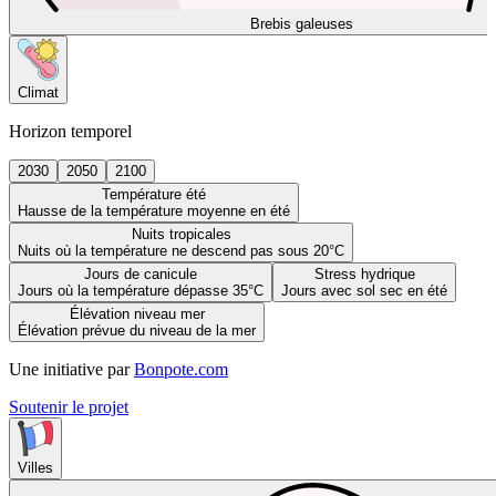
Brebis galeuses
Climat
Horizon temporel
2030
2050
2100
Température été
Hausse de la température moyenne en été
Nuits tropicales
Nuits où la température ne descend pas sous 20°C
Jours de canicule
Stress hydrique
Jours où la température dépasse 35°C
Jours avec sol sec en été
Élévation niveau mer
Élévation prévue du niveau de la mer
Une initiative par
Bonpote.com
Soutenir le projet
Villes