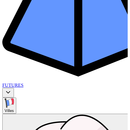
FUTURES
Villes