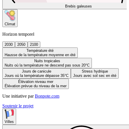
Brebis galeuses
Climat
Horizon temporel
2030
2050
2100
Température été
Hausse de la température moyenne en été
Nuits tropicales
Nuits où la température ne descend pas sous 20°C
Jours de canicule
Stress hydrique
Jours où la température dépasse 35°C
Jours avec sol sec en été
Élévation niveau mer
Élévation prévue du niveau de la mer
Une initiative par
Bonpote.com
Soutenir le projet
Villes