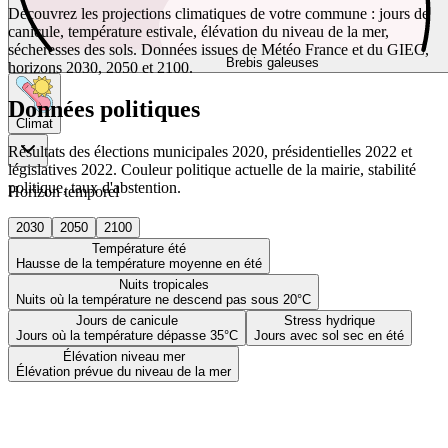
Découvrez les projections climatiques de votre commune : jours de
canicule, température estivale, élévation du niveau de la mer,
sécheresses des sols. Données issues de Météo France et du GIEC,
Brebis galeuses
horizons 2030, 2050 et 2100.
Données politiques
Climat
Résultats des élections municipales 2020, présidentielles 2022 et
législatives 2022. Couleur politique actuelle de la mairie, stabilité
politique, taux d'abstention.
Horizon temporel
2030
2050
2100
Température été
Hausse de la température moyenne en été
Nuits tropicales
Nuits où la température ne descend pas sous 20°C
Jours de canicule
Stress hydrique
Jours où la température dépasse 35°C
Jours avec sol sec en été
Élévation niveau mer
Élévation prévue du niveau de la mer