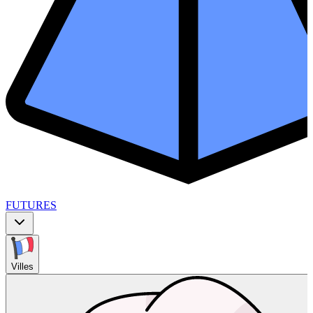
FUTURES
Villes