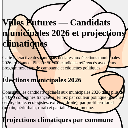
Villes Futures — Candidats
municipales 2026 et projections
climatiques
Carte interactive des candidats déclarés aux élections municipales
2026 en France. Plus de 50 000 candidats référencés avec leurs
programmes, sites de campagne et étiquettes politiques.
Élections municipales 2026
Consultez les candidats déclarés aux municipales 2026 dans plus de
34 000 communes françaises. Filtrez par couleur politique (gauche,
centre, droite, écologistes, extrême-droite), par profil territorial
(urbain, périurbain, rural) et par taille de commune.
Projections climatiques par commune