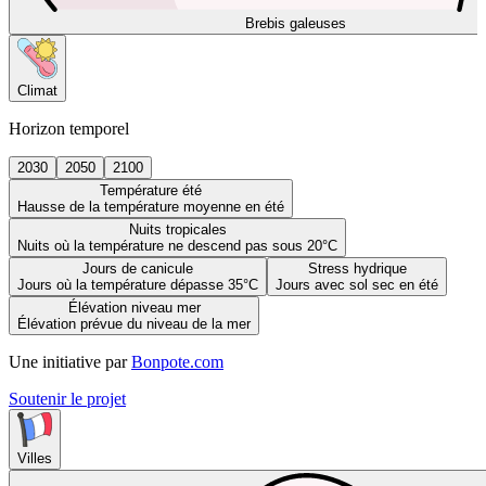
Brebis galeuses
Climat
Horizon temporel
2030
2050
2100
Température été
Hausse de la température moyenne en été
Nuits tropicales
Nuits où la température ne descend pas sous 20°C
Jours de canicule
Stress hydrique
Jours où la température dépasse 35°C
Jours avec sol sec en été
Élévation niveau mer
Élévation prévue du niveau de la mer
Une initiative par
Bonpote.com
Soutenir le projet
Villes