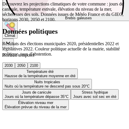
Découvrez les projections climatiques de votre commune : jours de
canicule, température estivale, élévation du niveau de la mer,
sécheresses des sols. Données issues de Météo France et du GIEC,
Brebis galeuses
horizons 2030, 2050 et 2100.
Données politiques
Climat
Résultats des élections municipales 2020, présidentielles 2022 et
législatives 2022. Couleur politique actuelle de la mairie, stabilité
politique, taux d'abstention.
Horizon temporel
2030
2050
2100
Température été
Hausse de la température moyenne en été
Nuits tropicales
Nuits où la température ne descend pas sous 20°C
Jours de canicule
Stress hydrique
Jours où la température dépasse 35°C
Jours avec sol sec en été
Élévation niveau mer
Élévation prévue du niveau de la mer