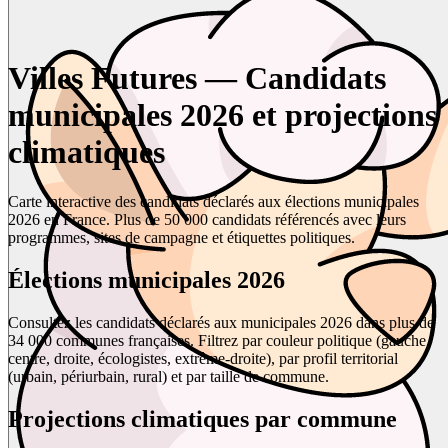
Villes Futures — Candidats
municipales 2026 et projections
climatiques
Carte interactive des candidats déclarés aux élections municipales
2026 en France. Plus de 50 000 candidats référencés avec leurs
programmes, sites de campagne et étiquettes politiques.
Élections municipales 2026
Consultez les candidats déclarés aux municipales 2026 dans plus de
34 000 communes françaises. Filtrez par couleur politique (gauche,
centre, droite, écologistes, extrême-droite), par profil territorial
(urbain, périurbain, rural) et par taille de commune.
Projections climatiques par commune