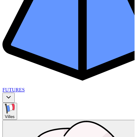
FUTURES
Villes