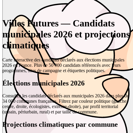
Villes Futures — Candidats
municipales 2026 et projections
climatiques
Carte interactive des candidats déclarés aux élections municipales
2026 en France. Plus de 50 000 candidats référencés avec leurs
programmes, sites de campagne et étiquettes politiques.
Élections municipales 2026
Consultez les candidats déclarés aux municipales 2026 dans plus de
34 000 communes françaises. Filtrez par couleur politique (gauche,
centre, droite, écologistes, extrême-droite), par profil territorial
(urbain, périurbain, rural) et par taille de commune.
Projections climatiques par commune