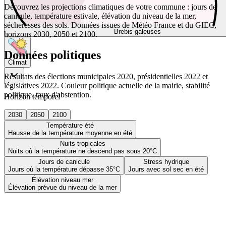
Découvrez les projections climatiques de votre commune : jours de
canicule, température estivale, élévation du niveau de la mer,
sécheresses des sols. Données issues de Météo France et du GIEC,
Brebis galeuses
horizons 2030, 2050 et 2100.
Données politiques
Climat
Résultats des élections municipales 2020, présidentielles 2022 et
législatives 2022. Couleur politique actuelle de la mairie, stabilité
politique, taux d'abstention.
Horizon temporel
2030
2050
2100
Température été
Hausse de la température moyenne en été
Nuits tropicales
Nuits où la température ne descend pas sous 20°C
Jours de canicule
Stress hydrique
Jours où la température dépasse 35°C
Jours avec sol sec en été
Élévation niveau mer
Élévation prévue du niveau de la mer