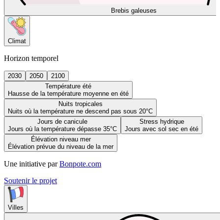
Brebis galeuses
Climat
Horizon temporel
2030
2050
2100
Température été
Hausse de la température moyenne en été
Nuits tropicales
Nuits où la température ne descend pas sous 20°C
Jours de canicule
Stress hydrique
Jours où la température dépasse 35°C
Jours avec sol sec en été
Élévation niveau mer
Élévation prévue du niveau de la mer
Une initiative par
Bonpote.com
Soutenir le projet
Villes