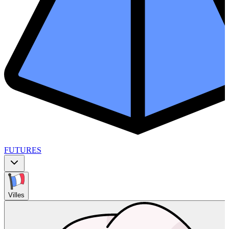
FUTURES
Villes