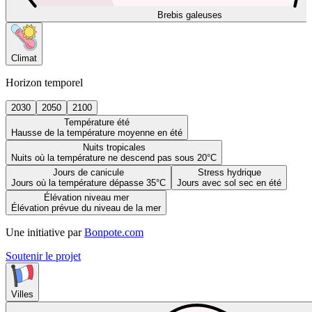
Brebis galeuses
Climat
Horizon temporel
2030
2050
2100
Température été
Hausse de la température moyenne en été
Nuits tropicales
Nuits où la température ne descend pas sous 20°C
Jours de canicule
Stress hydrique
Jours où la température dépasse 35°C
Jours avec sol sec en été
Élévation niveau mer
Élévation prévue du niveau de la mer
Une initiative par
Bonpote.com
Soutenir le projet
Villes