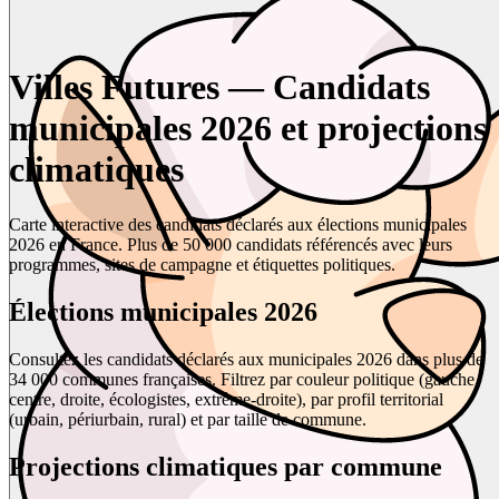
Villes Futures — Candidats
municipales 2026 et projections
climatiques
Carte interactive des candidats déclarés aux élections municipales
2026 en France. Plus de 50 000 candidats référencés avec leurs
programmes, sites de campagne et étiquettes politiques.
Élections municipales 2026
Consultez les candidats déclarés aux municipales 2026 dans plus de
34 000 communes françaises. Filtrez par couleur politique (gauche,
centre, droite, écologistes, extrême-droite), par profil territorial
(urbain, périurbain, rural) et par taille de commune.
Projections climatiques par commune