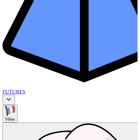
FUTURES
Villes