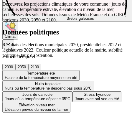
Découvrez les projections climatiques de votre commune : jours de
canicule, température estivale, élévation du niveau de la mer,
sécheresses des sols. Données issues de Météo France et du GIEC,
Brebis galeuses
horizons 2030, 2050 et 2100.
Données politiques
Climat
Résultats des élections municipales 2020, présidentielles 2022 et
législatives 2022. Couleur politique actuelle de la mairie, stabilité
politique, taux d'abstention.
Horizon temporel
2030
2050
2100
Température été
Hausse de la température moyenne en été
Nuits tropicales
Nuits où la température ne descend pas sous 20°C
Jours de canicule
Stress hydrique
Jours où la température dépasse 35°C
Jours avec sol sec en été
Élévation niveau mer
Élévation prévue du niveau de la mer