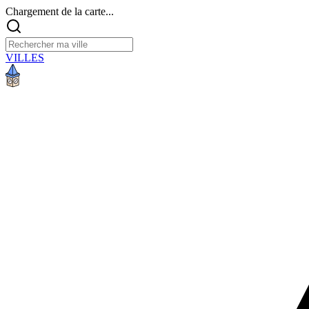
Chargement de la carte...
VILLES