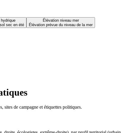
 hydrique
Élévation niveau mer
sol sec en été
Élévation prévue du niveau de la mer
atiques
 sites de campagne et étiquettes politiques.
oite, écologistes, extrême-droite), par profil territorial (urbain,