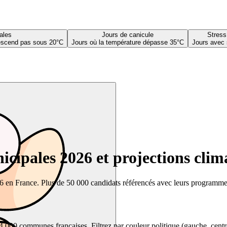
ales
Jours de canicule
Stress
descend pas sous 20°C
Jours où la température dépasse 35°C
Jours avec 
cipales 2026 et projections clim
26 en France. Plus de 50 000 candidats référencés avec leurs programmes,
00 communes françaises. Filtrez par couleur politique (gauche, centre, dr