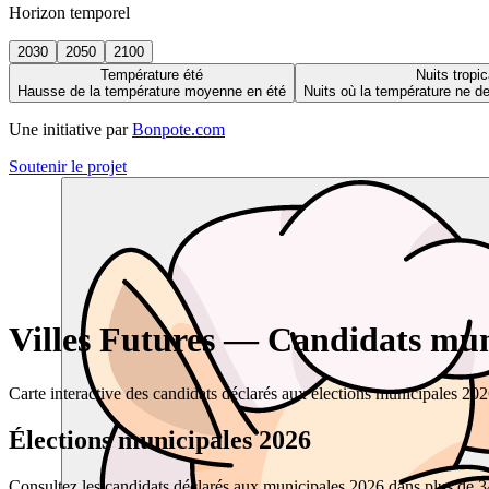
Horizon temporel
2030
2050
2100
Température été
Nuits tropic
Hausse de la température moyenne en été
Nuits où la température ne 
Une initiative par
Bonpote.com
Soutenir le projet
Villes Futures — Candidats muni
Carte interactive des candidats déclarés aux élections municipales 20
Élections municipales 2026
Consultez les candidats déclarés aux municipales 2026 dans plus de 34 0