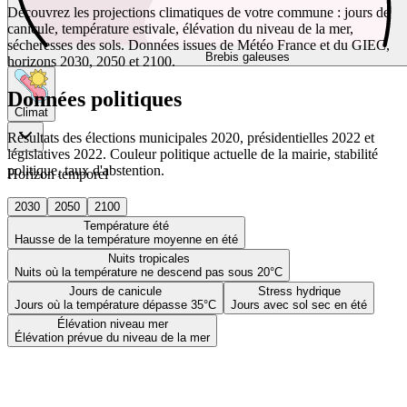
Découvrez les projections climatiques de votre commune : jours de
canicule, température estivale, élévation du niveau de la mer,
sécheresses des sols. Données issues de Météo France et du GIEC,
Brebis galeuses
horizons 2030, 2050 et 2100.
Données politiques
Climat
Résultats des élections municipales 2020, présidentielles 2022 et
législatives 2022. Couleur politique actuelle de la mairie, stabilité
politique, taux d'abstention.
Horizon temporel
2030
2050
2100
Température été
Hausse de la température moyenne en été
Nuits tropicales
Nuits où la température ne descend pas sous 20°C
Jours de canicule
Stress hydrique
Jours où la température dépasse 35°C
Jours avec sol sec en été
Élévation niveau mer
Élévation prévue du niveau de la mer