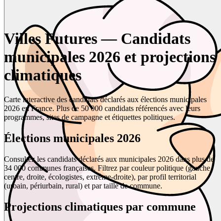
Villes Futures — Candidats
municipales 2026 et projections
climatiques
Carte interactive des candidats déclarés aux élections municipales
2026 en France. Plus de 50 000 candidats référencés avec leurs
programmes, sites de campagne et étiquettes politiques.
Élections municipales 2026
Consultez les candidats déclarés aux municipales 2026 dans plus de
34 000 communes françaises. Filtrez par couleur politique (gauche,
centre, droite, écologistes, extrême-droite), par profil territorial
(urbain, périurbain, rural) et par taille de commune.
Projections climatiques par commune