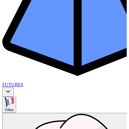
FUTURES
Villes