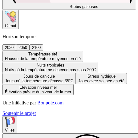
Brebis galeuses
Climat
Horizon temporel
2030
2050
2100
Température été
Hausse de la température moyenne en été
Nuits tropicales
Nuits où la température ne descend pas sous 20°C
Jours de canicule
Stress hydrique
Jours où la température dépasse 35°C
Jours avec sol sec en été
Élévation niveau mer
Élévation prévue du niveau de la mer
Une initiative par
Bonpote.com
Soutenir le projet
Villes