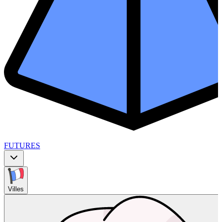
FUTURES
Villes