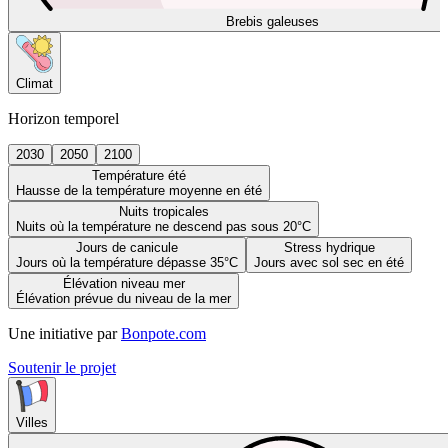
Brebis galeuses
Climat
Horizon temporel
2030
2050
2100
Température été
Hausse de la température moyenne en été
Nuits tropicales
Nuits où la température ne descend pas sous 20°C
Jours de canicule
Stress hydrique
Jours où la température dépasse 35°C
Jours avec sol sec en été
Élévation niveau mer
Élévation prévue du niveau de la mer
Une initiative par
Bonpote.com
Soutenir le projet
Villes