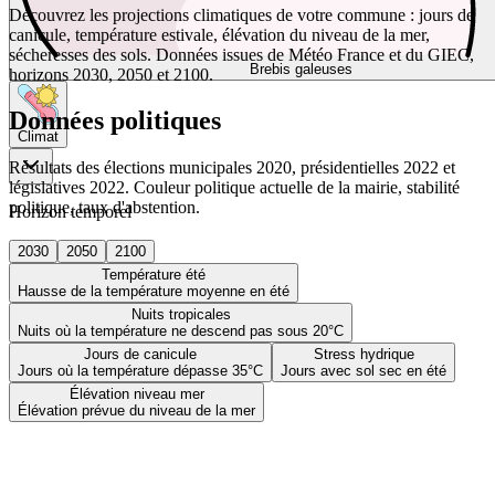
Découvrez les projections climatiques de votre commune : jours de
canicule, température estivale, élévation du niveau de la mer,
sécheresses des sols. Données issues de Météo France et du GIEC,
Brebis galeuses
horizons 2030, 2050 et 2100.
Données politiques
Climat
Résultats des élections municipales 2020, présidentielles 2022 et
législatives 2022. Couleur politique actuelle de la mairie, stabilité
politique, taux d'abstention.
Horizon temporel
2030
2050
2100
Température été
Hausse de la température moyenne en été
Nuits tropicales
Nuits où la température ne descend pas sous 20°C
Jours de canicule
Stress hydrique
Jours où la température dépasse 35°C
Jours avec sol sec en été
Élévation niveau mer
Élévation prévue du niveau de la mer