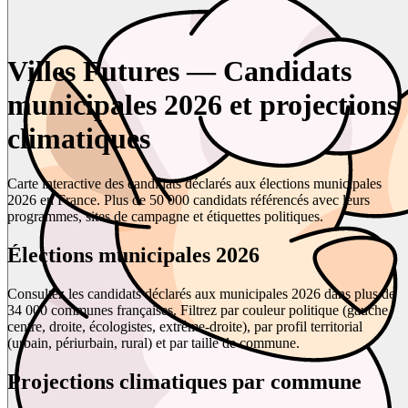
Villes Futures — Candidats
municipales 2026 et projections
climatiques
Carte interactive des candidats déclarés aux élections municipales
2026 en France. Plus de 50 000 candidats référencés avec leurs
programmes, sites de campagne et étiquettes politiques.
Élections municipales 2026
Consultez les candidats déclarés aux municipales 2026 dans plus de
34 000 communes françaises. Filtrez par couleur politique (gauche,
centre, droite, écologistes, extrême-droite), par profil territorial
(urbain, périurbain, rural) et par taille de commune.
Projections climatiques par commune