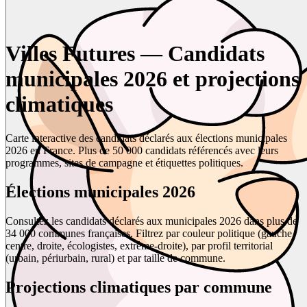
Villes Futures — Candidats
municipales 2026 et projections
climatiques
Carte interactive des candidats déclarés aux élections municipales
2026 en France. Plus de 50 000 candidats référencés avec leurs
programmes, sites de campagne et étiquettes politiques.
Élections municipales 2026
Consultez les candidats déclarés aux municipales 2026 dans plus de
34 000 communes françaises. Filtrez par couleur politique (gauche,
centre, droite, écologistes, extrême-droite), par profil territorial
(urbain, périurbain, rural) et par taille de commune.
Projections climatiques par commune