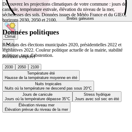
Découvrez les projections climatiques de votre commune : jours de
canicule, température estivale, élévation du niveau de la mer,
sécheresses des sols. Données issues de Météo France et du GIEC,
Brebis galeuses
horizons 2030, 2050 et 2100.
Données politiques
Climat
Résultats des élections municipales 2020, présidentielles 2022 et
législatives 2022. Couleur politique actuelle de la mairie, stabilité
politique, taux d'abstention.
Horizon temporel
2030
2050
2100
Température été
Hausse de la température moyenne en été
Nuits tropicales
Nuits où la température ne descend pas sous 20°C
Jours de canicule
Stress hydrique
Jours où la température dépasse 35°C
Jours avec sol sec en été
Élévation niveau mer
Élévation prévue du niveau de la mer