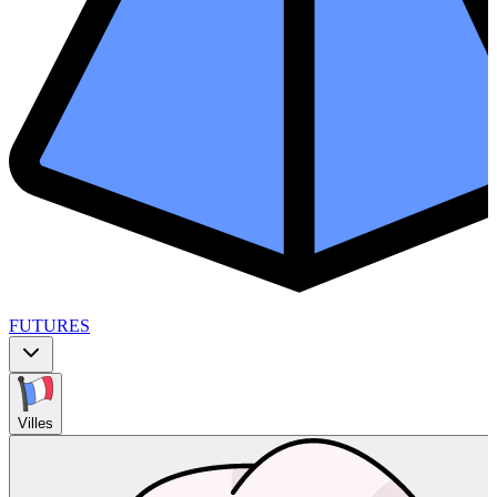
FUTURES
Villes