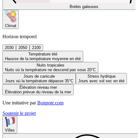
Brebis galeuses
Climat
Horizon temporel
2030
2050
2100
Température été
Hausse de la température moyenne en été
Nuits tropicales
Nuits où la température ne descend pas sous 20°C
Jours de canicule
Stress hydrique
Jours où la température dépasse 35°C
Jours avec sol sec en été
Élévation niveau mer
Élévation prévue du niveau de la mer
Une initiative par
Bonpote.com
Soutenir le projet
Villes