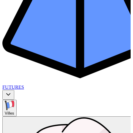
FUTURES
Villes