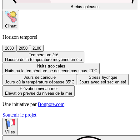
Brebis galeuses
Climat
Horizon temporel
2030
2050
2100
Température été
Hausse de la température moyenne en été
Nuits tropicales
Nuits où la température ne descend pas sous 20°C
Jours de canicule
Stress hydrique
Jours où la température dépasse 35°C
Jours avec sol sec en été
Élévation niveau mer
Élévation prévue du niveau de la mer
Une initiative par
Bonpote.com
Soutenir le projet
Villes