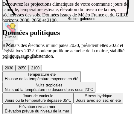
Découvrez les projections climatiques de votre commune : jours de
canicule, température estivale, élévation du niveau de la mer,
sécheresses des sols. Données issues de Météo France et du GIEC,
Brebis galeuses
horizons 2030, 2050 et 2100.
Données politiques
Climat
Résultats des élections municipales 2020, présidentielles 2022 et
législatives 2022. Couleur politique actuelle de la mairie, stabilité
politique, taux d'abstention.
Horizon temporel
2030
2050
2100
Température été
Hausse de la température moyenne en été
Nuits tropicales
Nuits où la température ne descend pas sous 20°C
Jours de canicule
Stress hydrique
Jours où la température dépasse 35°C
Jours avec sol sec en été
Élévation niveau mer
Élévation prévue du niveau de la mer