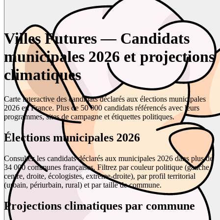
Villes Futures — Candidats
municipales 2026 et projections
climatiques
Carte interactive des candidats déclarés aux élections municipales
2026 en France. Plus de 50 000 candidats référencés avec leurs
programmes, sites de campagne et étiquettes politiques.
Élections municipales 2026
Consultez les candidats déclarés aux municipales 2026 dans plus de
34 000 communes françaises. Filtrez par couleur politique (gauche,
centre, droite, écologistes, extrême-droite), par profil territorial
(urbain, périurbain, rural) et par taille de commune.
Projections climatiques par commune