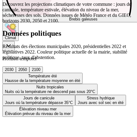
Découvrez les projections climatiques de votre commune : jours de
canicule, température estivale, élévation du niveau de la mer,
sécheresses des sols. Données issues de Météo France et du GIEC,
Brebis galeuses
horizons 2030, 2050 et 2100.
Données politiques
Climat
Résultats des élections municipales 2020, présidentielles 2022 et
législatives 2022. Couleur politique actuelle de la mairie, stabilité
politique, taux d'abstention.
Horizon temporel
2030
2050
2100
Température été
Hausse de la température moyenne en été
Nuits tropicales
Nuits où la température ne descend pas sous 20°C
Jours de canicule
Stress hydrique
Jours où la température dépasse 35°C
Jours avec sol sec en été
Élévation niveau mer
Élévation prévue du niveau de la mer