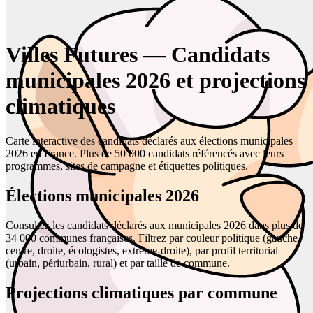
Villes Futures — Candidats
municipales 2026 et projections
climatiques
Carte interactive des candidats déclarés aux élections municipales
2026 en France. Plus de 50 000 candidats référencés avec leurs
programmes, sites de campagne et étiquettes politiques.
Élections municipales 2026
Consultez les candidats déclarés aux municipales 2026 dans plus de
34 000 communes françaises. Filtrez par couleur politique (gauche,
centre, droite, écologistes, extrême-droite), par profil territorial
(urbain, périurbain, rural) et par taille de commune.
Projections climatiques par commune