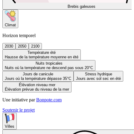
Brebis galeuses
Climat
Horizon temporel
2030
2050
2100
Température été
Hausse de la température moyenne en été
Nuits tropicales
Nuits où la température ne descend pas sous 20°C
Jours de canicule
Stress hydrique
Jours où la température dépasse 35°C
Jours avec sol sec en été
Élévation niveau mer
Élévation prévue du niveau de la mer
Une initiative par
Bonpote.com
Soutenir le projet
Villes