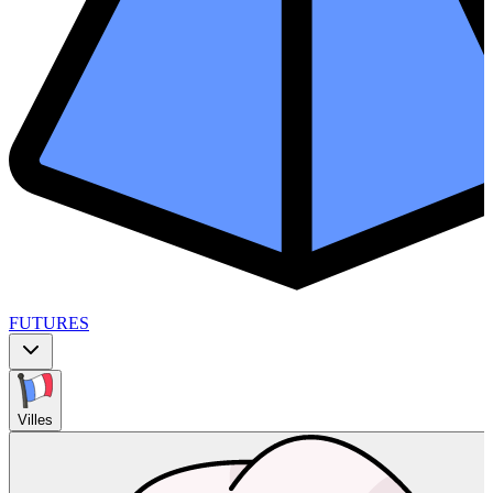
FUTURES
Villes