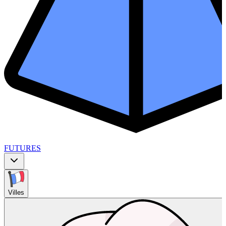
FUTURES
Villes