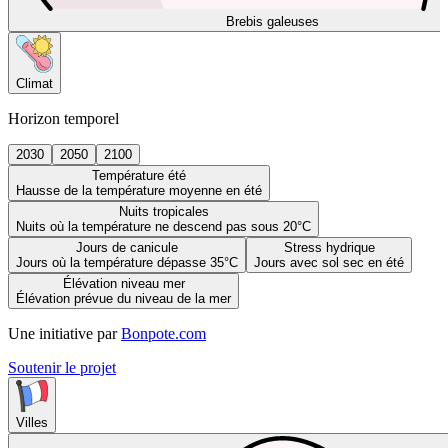
Brebis galeuses
Climat
Horizon temporel
2030
2050
2100
Température été
Hausse de la température moyenne en été
Nuits tropicales
Nuits où la température ne descend pas sous 20°C
Jours de canicule
Stress hydrique
Jours où la température dépasse 35°C
Jours avec sol sec en été
Élévation niveau mer
Élévation prévue du niveau de la mer
Une initiative par
Bonpote.com
Soutenir le projet
Villes