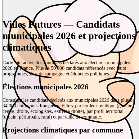
Villes Futures — Candidats
municipales 2026 et projections
climatiques
Carte interactive des candidats déclarés aux élections municipales
2026 en France. Plus de 50 000 candidats référencés avec leurs
programmes, sites de campagne et étiquettes politiques.
Élections municipales 2026
Consultez les candidats déclarés aux municipales 2026 dans plus de
34 000 communes françaises. Filtrez par couleur politique (gauche,
centre, droite, écologistes, extrême-droite), par profil territorial
(urbain, périurbain, rural) et par taille de commune.
Projections climatiques par commune