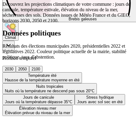
Découvrez les projections climatiques de votre commune : jours de
canicule, température estivale, élévation du niveau de la mer,
sécheresses des sols. Données issues de Météo France et du GIEC,
Brebis galeuses
horizons 2030, 2050 et 2100.
Données politiques
Climat
Résultats des élections municipales 2020, présidentielles 2022 et
législatives 2022. Couleur politique actuelle de la mairie, stabilité
politique, taux d'abstention.
Horizon temporel
2030
2050
2100
Température été
Hausse de la température moyenne en été
Nuits tropicales
Nuits où la température ne descend pas sous 20°C
Jours de canicule
Stress hydrique
Jours où la température dépasse 35°C
Jours avec sol sec en été
Élévation niveau mer
Élévation prévue du niveau de la mer