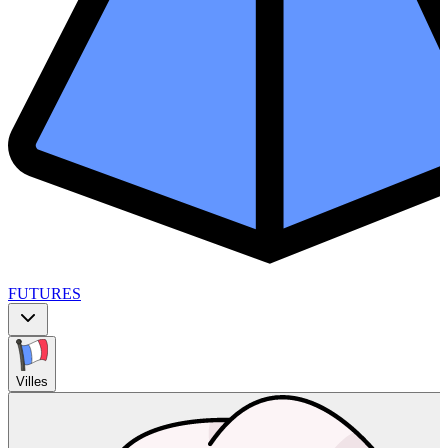
FUTURES
Villes