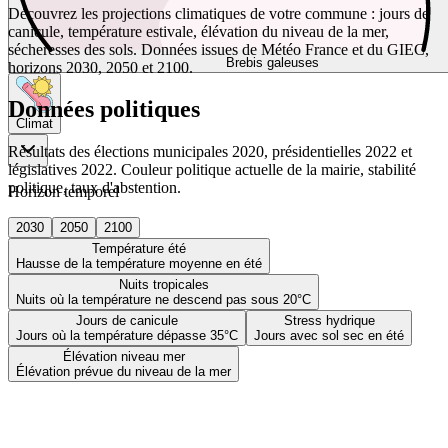
Découvrez les projections climatiques de votre commune : jours de
canicule, température estivale, élévation du niveau de la mer,
sécheresses des sols. Données issues de Météo France et du GIEC,
Brebis galeuses
horizons 2030, 2050 et 2100.
Données politiques
Climat
Résultats des élections municipales 2020, présidentielles 2022 et
législatives 2022. Couleur politique actuelle de la mairie, stabilité
politique, taux d'abstention.
Horizon temporel
2030
2050
2100
Température été
Hausse de la température moyenne en été
Nuits tropicales
Nuits où la température ne descend pas sous 20°C
Jours de canicule
Stress hydrique
Jours où la température dépasse 35°C
Jours avec sol sec en été
Élévation niveau mer
Élévation prévue du niveau de la mer