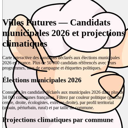
Villes Futures — Candidats
municipales 2026 et projections
climatiques
Carte interactive des candidats déclarés aux élections municipales
2026 en France. Plus de 50 000 candidats référencés avec leurs
programmes, sites de campagne et étiquettes politiques.
Élections municipales 2026
Consultez les candidats déclarés aux municipales 2026 dans plus de
34 000 communes françaises. Filtrez par couleur politique (gauche,
centre, droite, écologistes, extrême-droite), par profil territorial
(urbain, périurbain, rural) et par taille de commune.
Projections climatiques par commune