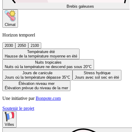
Brebis galeuses
Climat
Horizon temporel
2030
2050
2100
Température été
Hausse de la température moyenne en été
Nuits tropicales
Nuits où la température ne descend pas sous 20°C
Jours de canicule
Stress hydrique
Jours où la température dépasse 35°C
Jours avec sol sec en été
Élévation niveau mer
Élévation prévue du niveau de la mer
Une initiative par
Bonpote.com
Soutenir le projet
Villes