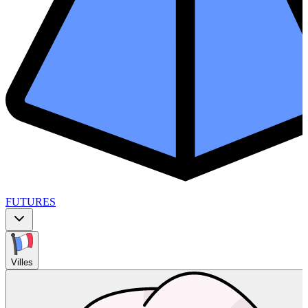
FUTURES
Villes