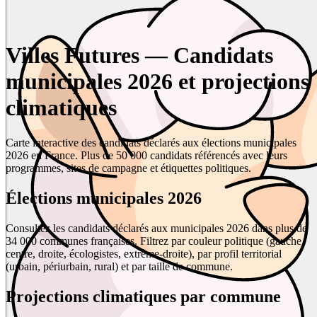
Villes Futures — Candidats
municipales 2026 et projections
climatiques
Carte interactive des candidats déclarés aux élections municipales
2026 en France. Plus de 50 000 candidats référencés avec leurs
programmes, sites de campagne et étiquettes politiques.
Élections municipales 2026
Consultez les candidats déclarés aux municipales 2026 dans plus de
34 000 communes françaises. Filtrez par couleur politique (gauche,
centre, droite, écologistes, extrême-droite), par profil territorial
(urbain, périurbain, rural) et par taille de commune.
Projections climatiques par commune