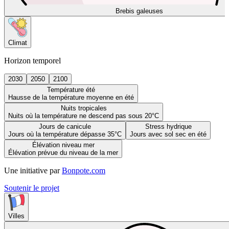
Brebis galeuses
Climat
Horizon temporel
2030
2050
2100
Température été
Hausse de la température moyenne en été
Nuits tropicales
Nuits où la température ne descend pas sous 20°C
Jours de canicule
Stress hydrique
Jours où la température dépasse 35°C
Jours avec sol sec en été
Élévation niveau mer
Élévation prévue du niveau de la mer
Une initiative par
Bonpote.com
Soutenir le projet
Villes