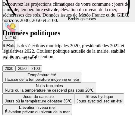
Découvrez les projections climatiques de votre commune : jours de
canicule, température estivale, élévation du niveau de la mer,
sécheresses des sols. Données issues de Météo France et du GIEC,
Brebis galeuses
horizons 2030, 2050 et 2100.
Données politiques
Climat
Résultats des élections municipales 2020, présidentielles 2022 et
législatives 2022. Couleur politique actuelle de la mairie, stabilité
politique, taux d'abstention.
Horizon temporel
2030
2050
2100
Température été
Hausse de la température moyenne en été
Nuits tropicales
Nuits où la température ne descend pas sous 20°C
Jours de canicule
Stress hydrique
Jours où la température dépasse 35°C
Jours avec sol sec en été
Élévation niveau mer
Élévation prévue du niveau de la mer