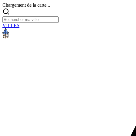
Chargement de la carte...
VILLES