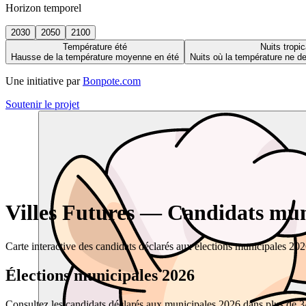
Horizon temporel
2030
2050
2100
Température été
Nuits tropic
Hausse de la température moyenne en été
Nuits où la température ne 
Une initiative par
Bonpote.com
Soutenir le projet
Villes Futures — Candidats muni
Carte interactive des candidats déclarés aux élections municipales 20
Élections municipales 2026
Consultez les candidats déclarés aux municipales 2026 dans plus de 34 0