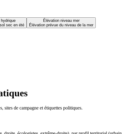
 hydrique
Élévation niveau mer
sol sec en été
Élévation prévue du niveau de la mer
atiques
 sites de campagne et étiquettes politiques.
oite, écologistes, extrême-droite), par profil territorial (urbain,