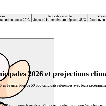
ales
Jours de canicule
Stress
descend pas sous 20°C
Jours où la température dépasse 35°C
Jours avec 
cipales 2026 et projections clim
26 en France. Plus de 50 000 candidats référencés avec leurs programmes,
00 communes françaises. Filtrez par couleur politique (gauche, centre, dr