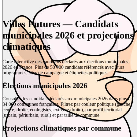
Villes Futures — Candidats
municipales 2026 et projections
climatiques
Carte interactive des candidats déclarés aux élections municipales
2026 en France. Plus de 50 000 candidats référencés avec leurs
programmes, sites de campagne et étiquettes politiques.
Élections municipales 2026
Consultez les candidats déclarés aux municipales 2026 dans plus de
34 000 communes françaises. Filtrez par couleur politique (gauche,
centre, droite, écologistes, extrême-droite), par profil territorial
(urbain, périurbain, rural) et par taille de commune.
Projections climatiques par commune