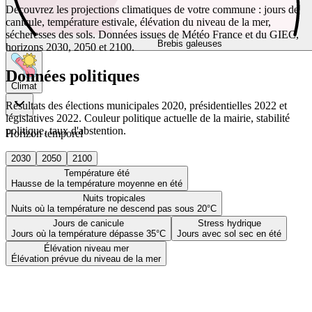
Découvrez les projections climatiques de votre commune : jours de
canicule, température estivale, élévation du niveau de la mer,
sécheresses des sols. Données issues de Météo France et du GIEC,
Brebis galeuses
horizons 2030, 2050 et 2100.
Données politiques
Climat
Résultats des élections municipales 2020, présidentielles 2022 et
législatives 2022. Couleur politique actuelle de la mairie, stabilité
politique, taux d'abstention.
Horizon temporel
2030
2050
2100
Température été
Hausse de la température moyenne en été
Nuits tropicales
Nuits où la température ne descend pas sous 20°C
Jours de canicule
Stress hydrique
Jours où la température dépasse 35°C
Jours avec sol sec en été
Élévation niveau mer
Élévation prévue du niveau de la mer