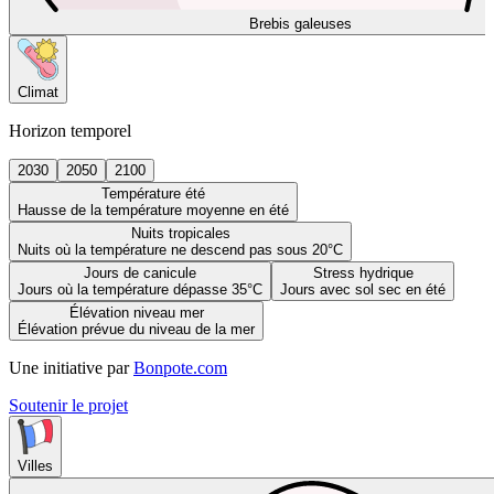
Brebis galeuses
Climat
Horizon temporel
2030
2050
2100
Température été
Hausse de la température moyenne en été
Nuits tropicales
Nuits où la température ne descend pas sous 20°C
Jours de canicule
Stress hydrique
Jours où la température dépasse 35°C
Jours avec sol sec en été
Élévation niveau mer
Élévation prévue du niveau de la mer
Une initiative par
Bonpote.com
Soutenir le projet
Villes