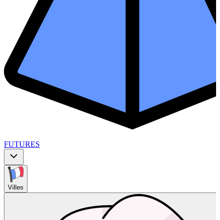
FUTURES
Villes