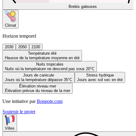
Brebis galeuses
Climat
Horizon temporel
2030
2050
2100
Température été
Hausse de la température moyenne en été
Nuits tropicales
Nuits où la température ne descend pas sous 20°C
Jours de canicule
Stress hydrique
Jours où la température dépasse 35°C
Jours avec sol sec en été
Élévation niveau mer
Élévation prévue du niveau de la mer
Une initiative par
Bonpote.com
Soutenir le projet
Villes