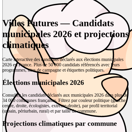
Villes Futures — Candidats
municipales 2026 et projections
climatiques
Carte interactive des candidats déclarés aux élections municipales
2026 en France. Plus de 50 000 candidats référencés avec leurs
programmes, sites de campagne et étiquettes politiques.
Élections municipales 2026
Consultez les candidats déclarés aux municipales 2026 dans plus de
34 000 communes françaises. Filtrez par couleur politique (gauche,
centre, droite, écologistes, extrême-droite), par profil territorial
(urbain, périurbain, rural) et par taille de commune.
Projections climatiques par commune