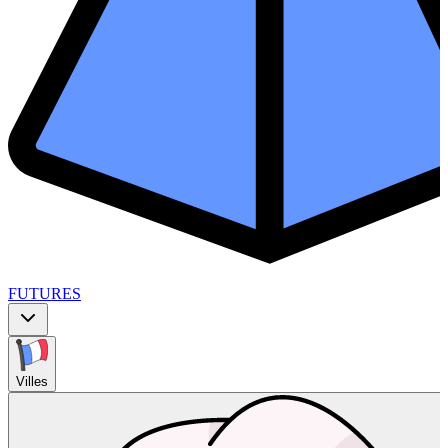
FUTURES
Villes