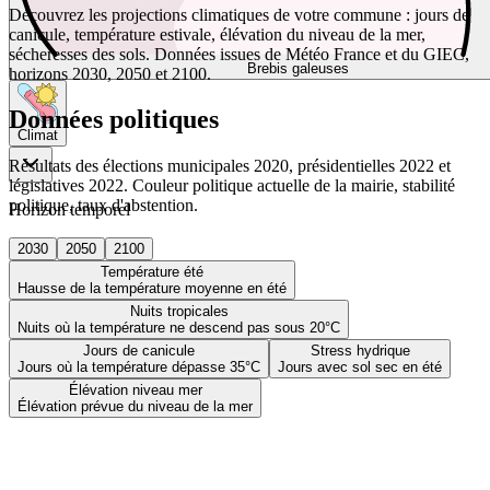
Découvrez les projections climatiques de votre commune : jours de
canicule, température estivale, élévation du niveau de la mer,
sécheresses des sols. Données issues de Météo France et du GIEC,
Brebis galeuses
horizons 2030, 2050 et 2100.
Données politiques
Climat
Résultats des élections municipales 2020, présidentielles 2022 et
législatives 2022. Couleur politique actuelle de la mairie, stabilité
politique, taux d'abstention.
Horizon temporel
2030
2050
2100
Température été
Hausse de la température moyenne en été
Nuits tropicales
Nuits où la température ne descend pas sous 20°C
Jours de canicule
Stress hydrique
Jours où la température dépasse 35°C
Jours avec sol sec en été
Élévation niveau mer
Élévation prévue du niveau de la mer