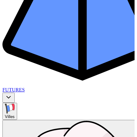
FUTURES
Villes