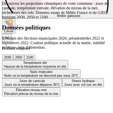
Découvrez les projections climatiques de votre commune : jours de
canicule, température estivale, élévation du niveau de la mer,
sécheresses des sols. Données issues de Météo France et du GIEC,
Brebis galeuses
horizons 2030, 2050 et 2100.
Données politiques
Climat
Résultats des élections municipales 2020, présidentielles 2022 et
législatives 2022. Couleur politique actuelle de la mairie, stabilité
politique, taux d'abstention.
Horizon temporel
2030
2050
2100
Température été
Hausse de la température moyenne en été
Nuits tropicales
Nuits où la température ne descend pas sous 20°C
Jours de canicule
Stress hydrique
Jours où la température dépasse 35°C
Jours avec sol sec en été
Élévation niveau mer
Élévation prévue du niveau de la mer