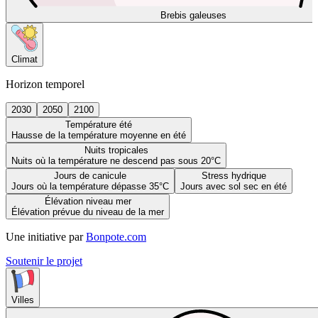
Brebis galeuses
Climat
Horizon temporel
2030
2050
2100
Température été
Hausse de la température moyenne en été
Nuits tropicales
Nuits où la température ne descend pas sous 20°C
Jours de canicule
Stress hydrique
Jours où la température dépasse 35°C
Jours avec sol sec en été
Élévation niveau mer
Élévation prévue du niveau de la mer
Une initiative par
Bonpote.com
Soutenir le projet
Villes