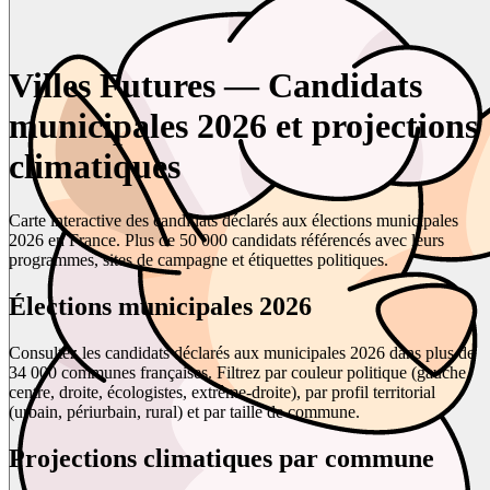
Villes Futures — Candidats
municipales 2026 et projections
climatiques
Carte interactive des candidats déclarés aux élections municipales
2026 en France. Plus de 50 000 candidats référencés avec leurs
programmes, sites de campagne et étiquettes politiques.
Élections municipales 2026
Consultez les candidats déclarés aux municipales 2026 dans plus de
34 000 communes françaises. Filtrez par couleur politique (gauche,
centre, droite, écologistes, extrême-droite), par profil territorial
(urbain, périurbain, rural) et par taille de commune.
Projections climatiques par commune