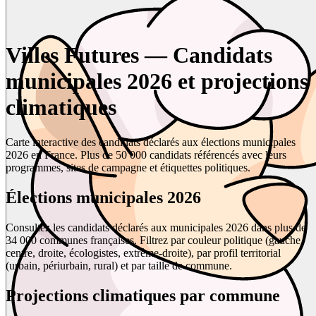
Villes Futures — Candidats
municipales 2026 et projections
climatiques
Carte interactive des candidats déclarés aux élections municipales
2026 en France. Plus de 50 000 candidats référencés avec leurs
programmes, sites de campagne et étiquettes politiques.
Élections municipales 2026
Consultez les candidats déclarés aux municipales 2026 dans plus de
34 000 communes françaises. Filtrez par couleur politique (gauche,
centre, droite, écologistes, extrême-droite), par profil territorial
(urbain, périurbain, rural) et par taille de commune.
Projections climatiques par commune