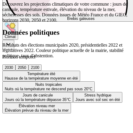
Découvrez les projections climatiques de votre commune : jours de
canicule, température estivale, élévation du niveau de la mer,
sécheresses des sols. Données issues de Météo France et du GIEC,
Brebis galeuses
horizons 2030, 2050 et 2100.
Données politiques
Climat
Résultats des élections municipales 2020, présidentielles 2022 et
législatives 2022. Couleur politique actuelle de la mairie, stabilité
politique, taux d'abstention.
Horizon temporel
2030
2050
2100
Température été
Hausse de la température moyenne en été
Nuits tropicales
Nuits où la température ne descend pas sous 20°C
Jours de canicule
Stress hydrique
Jours où la température dépasse 35°C
Jours avec sol sec en été
Élévation niveau mer
Élévation prévue du niveau de la mer