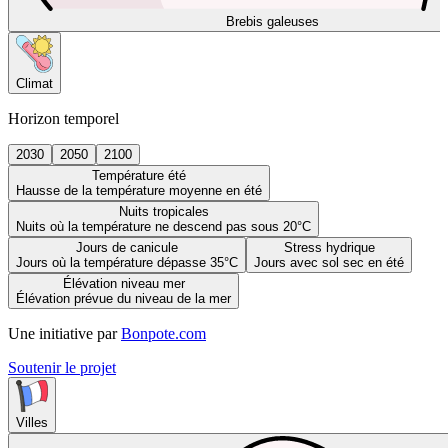
Brebis galeuses
Climat
Horizon temporel
2030
2050
2100
Température été
Hausse de la température moyenne en été
Nuits tropicales
Nuits où la température ne descend pas sous 20°C
Jours de canicule
Stress hydrique
Jours où la température dépasse 35°C
Jours avec sol sec en été
Élévation niveau mer
Élévation prévue du niveau de la mer
Une initiative par
Bonpote.com
Soutenir le projet
Villes