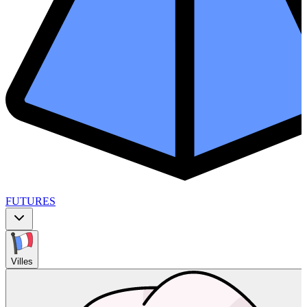
FUTURES
Villes