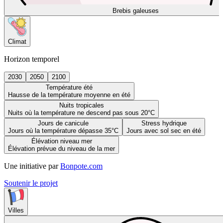
Brebis galeuses
Climat
Horizon temporel
2030
2050
2100
Température été
Hausse de la température moyenne en été
Nuits tropicales
Nuits où la température ne descend pas sous 20°C
Jours de canicule
Stress hydrique
Jours où la température dépasse 35°C
Jours avec sol sec en été
Élévation niveau mer
Élévation prévue du niveau de la mer
Une initiative par
Bonpote.com
Soutenir le projet
Villes