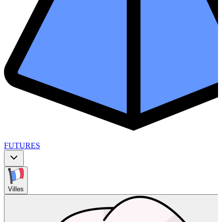
FUTURES
Villes