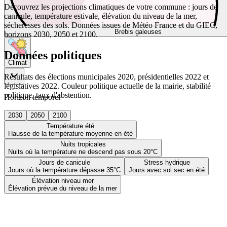
Découvrez les projections climatiques de votre commune : jours de
canicule, température estivale, élévation du niveau de la mer,
sécheresses des sols. Données issues de Météo France et du GIEC,
Brebis galeuses
horizons 2030, 2050 et 2100.
Données politiques
Climat
Résultats des élections municipales 2020, présidentielles 2022 et
législatives 2022. Couleur politique actuelle de la mairie, stabilité
politique, taux d'abstention.
Horizon temporel
2030
2050
2100
Température été
Hausse de la température moyenne en été
Nuits tropicales
Nuits où la température ne descend pas sous 20°C
Jours de canicule
Stress hydrique
Jours où la température dépasse 35°C
Jours avec sol sec en été
Élévation niveau mer
Élévation prévue du niveau de la mer