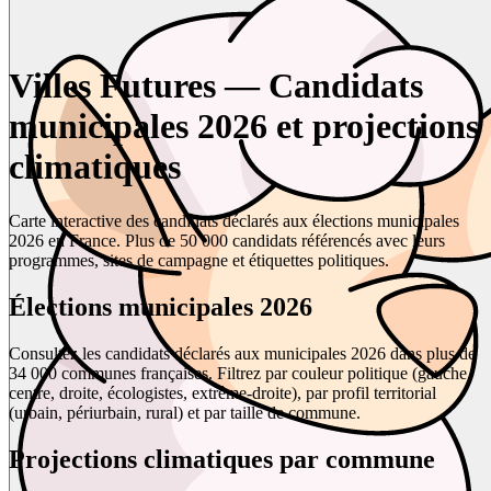
Villes Futures — Candidats
municipales 2026 et projections
climatiques
Carte interactive des candidats déclarés aux élections municipales
2026 en France. Plus de 50 000 candidats référencés avec leurs
programmes, sites de campagne et étiquettes politiques.
Élections municipales 2026
Consultez les candidats déclarés aux municipales 2026 dans plus de
34 000 communes françaises. Filtrez par couleur politique (gauche,
centre, droite, écologistes, extrême-droite), par profil territorial
(urbain, périurbain, rural) et par taille de commune.
Projections climatiques par commune