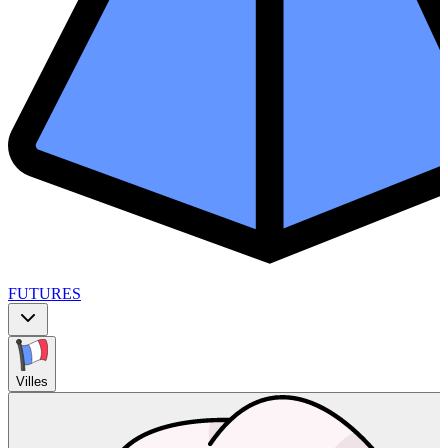
FUTURES
Villes