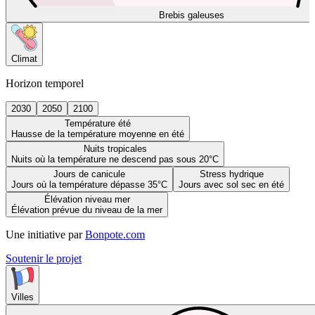
Brebis galeuses
Climat
Horizon temporel
2030
2050
2100
Température été
Hausse de la température moyenne en été
Nuits tropicales
Nuits où la température ne descend pas sous 20°C
Jours de canicule
Stress hydrique
Jours où la température dépasse 35°C
Jours avec sol sec en été
Élévation niveau mer
Élévation prévue du niveau de la mer
Une initiative par
Bonpote.com
Soutenir le projet
Villes