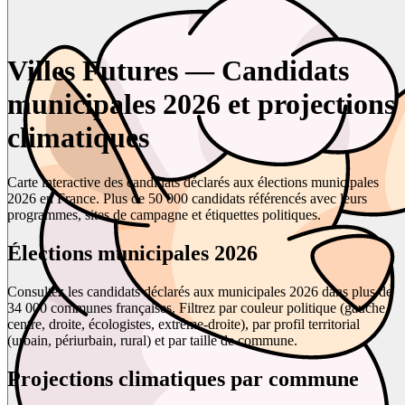
Villes Futures — Candidats
municipales 2026 et projections
climatiques
Carte interactive des candidats déclarés aux élections municipales
2026 en France. Plus de 50 000 candidats référencés avec leurs
programmes, sites de campagne et étiquettes politiques.
Élections municipales 2026
Consultez les candidats déclarés aux municipales 2026 dans plus de
34 000 communes françaises. Filtrez par couleur politique (gauche,
centre, droite, écologistes, extrême-droite), par profil territorial
(urbain, périurbain, rural) et par taille de commune.
Projections climatiques par commune