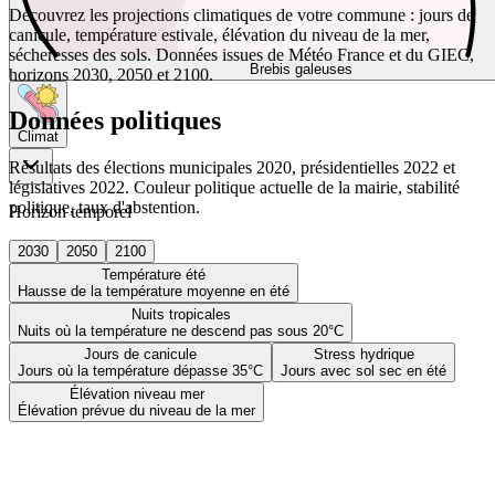
Découvrez les projections climatiques de votre commune : jours de
canicule, température estivale, élévation du niveau de la mer,
sécheresses des sols. Données issues de Météo France et du GIEC,
Brebis galeuses
horizons 2030, 2050 et 2100.
Données politiques
Climat
Résultats des élections municipales 2020, présidentielles 2022 et
législatives 2022. Couleur politique actuelle de la mairie, stabilité
politique, taux d'abstention.
Horizon temporel
2030
2050
2100
Température été
Hausse de la température moyenne en été
Nuits tropicales
Nuits où la température ne descend pas sous 20°C
Jours de canicule
Stress hydrique
Jours où la température dépasse 35°C
Jours avec sol sec en été
Élévation niveau mer
Élévation prévue du niveau de la mer