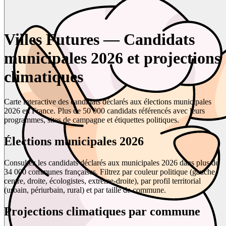
Villes Futures — Candidats
municipales 2026 et projections
climatiques
Carte interactive des candidats déclarés aux élections municipales
2026 en France. Plus de 50 000 candidats référencés avec leurs
programmes, sites de campagne et étiquettes politiques.
Élections municipales 2026
Consultez les candidats déclarés aux municipales 2026 dans plus de
34 000 communes françaises. Filtrez par couleur politique (gauche,
centre, droite, écologistes, extrême-droite), par profil territorial
(urbain, périurbain, rural) et par taille de commune.
Projections climatiques par commune