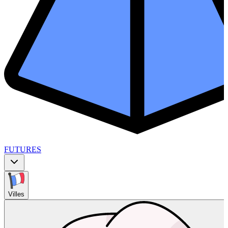
FUTURES
Villes