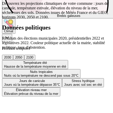
Découvrez les projections climatiques de votre commune : jours de
canicule, température estivale, élévation du niveau de la mer,
sécheresses des sols. Données issues de Météo France et du GIEC,
Brebis galeuses
horizons 2030, 2050 et 2100.
Données politiques
Climat
Résultats des élections municipales 2020, présidentielles 2022 et
législatives 2022. Couleur politique actuelle de la mairie, stabilité
politique, taux d'abstention.
Horizon temporel
2030
2050
2100
Température été
Hausse de la température moyenne en été
Nuits tropicales
Nuits où la température ne descend pas sous 20°C
Jours de canicule
Stress hydrique
Jours où la température dépasse 35°C
Jours avec sol sec en été
Élévation niveau mer
Élévation prévue du niveau de la mer