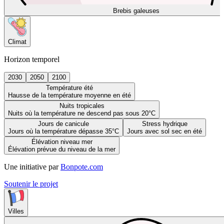
Brebis galeuses
Climat
Horizon temporel
2030
2050
2100
Température été
Hausse de la température moyenne en été
Nuits tropicales
Nuits où la température ne descend pas sous 20°C
Jours de canicule
Stress hydrique
Jours où la température dépasse 35°C
Jours avec sol sec en été
Élévation niveau mer
Élévation prévue du niveau de la mer
Une initiative par
Bonpote.com
Soutenir le projet
Villes